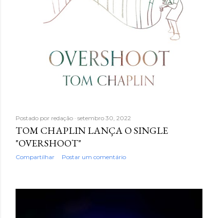
g
e
n
s
Postado por
redação
setembro 30, 2022
TOM CHAPLIN LANÇA O SINGLE
"OVERSHOOT"
Compartilhar
Postar um comentário