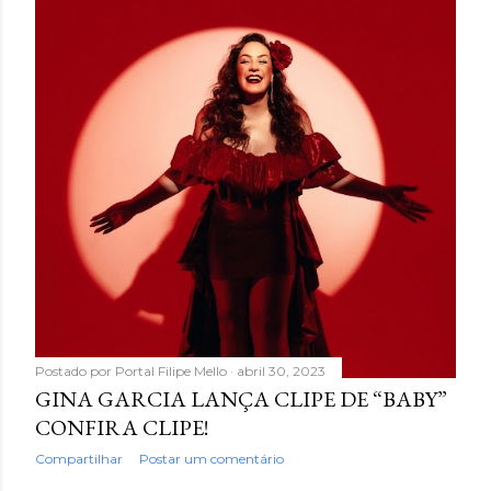
g
e
n
s
Postado por
Portal Filipe Mello
abril 30, 2023
GINA GARCIA LANÇA CLIPE DE “BABY”
CONFIRA CLIPE!
Compartilhar
Postar um comentário