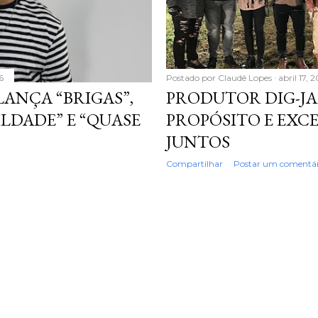
6
Postado por
Claudê Lopes
abril 17, 
ANÇA “BRIGAS”,
PRODUTOR DIG-JA
LDADE” E “QUASE
PROPÓSITO E EX
JUNTOS
Compartilhar
Postar um comentár