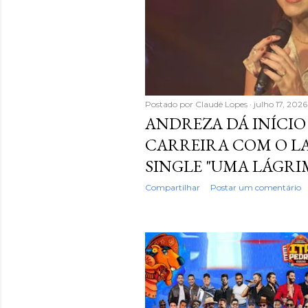
g
e
n
s
Postado por
Claudê Lopes
julho 17, 2026
ANDREZA DÁ INÍCIO 
CARREIRA COM O 
SINGLE "UMA LÁGRI
Compartilhar
Postar um comentário