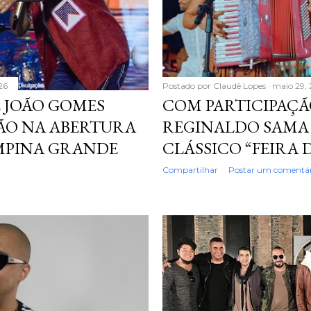
26
Postado por
Claudê Lopes
maio 29,
 JOÃO GOMES
COM PARTICIPAÇÃO
O NA ABERTURA
REGINALDO SAMA 
AMPINA GRANDE
CLÁSSICO “FEIRA
Compartilhar
Postar um comentár