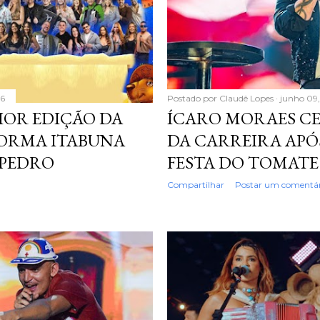
26
Postado por
Claudê Lopes
junho 09
AIOR EDIÇÃO DA
ÍCARO MORAES CE
FORMA ITABUNA
DA CARREIRA APÓ
 PEDRO
FESTA DO TOMATE
Compartilhar
Postar um comentár