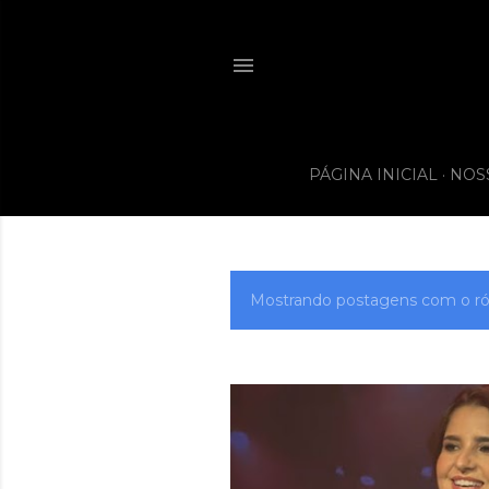
PÁGINA INICIAL
NOS
Mostrando postagens com o r
P
o
s
t
a