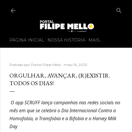
PÁGINA INICIAL
NOSSA HISTÓRIA
MAIS…
Postado por
Portal Filipe Mello
maio 16, 2023
ORGULHAR, AVANÇAR, (R)EXISTIR.
TODOS OS DIAS!
O app SCRUFF lança campanhas nas redes sociais no
mês em que se celebra o Dia Internacional Contra a
Homofobia, a Transfobia e a Bifobia e o Harvey Milk
Day