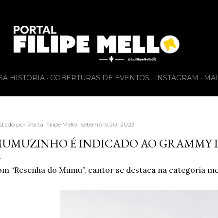
Pular para o conteúdo principal
SA HISTÓRIA
COBERTURAS DE EVENTOS
INSTAGRAM
MAI
stado por
Portal Filipe Mello
setembro 20, 2023
UMUZINHO É INDICADO AO GRAMMY 
m “Resenha do Mumu”, cantor se destaca na categoria 