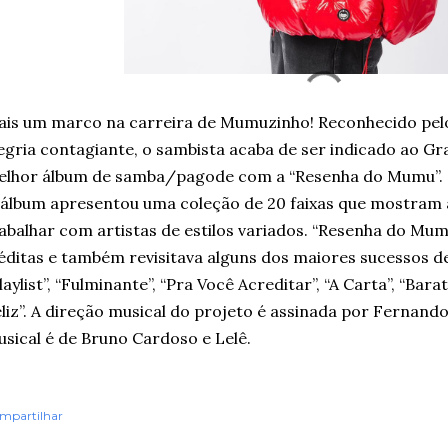
is um marco na carreira de Mumuzinho! Reconhecido pelo
egria contagiante, o sambista acaba de ser indicado ao G
elhor álbum de samba/pagode com a “Resenha do Mumu”
álbum apresentou uma coleção de 20 faixas que mostram a
abalhar com artistas de estilos variados. “Resenha do Mumu
éditas e também revisitava alguns dos maiores sucessos
laylist”, “Fulminante”, “Pra Você Acreditar”, “A Carta”, “Bar
liz”. A direção musical do projeto é assinada por Fernand
sical é de Bruno Cardoso e Lelê.
mpartilhar