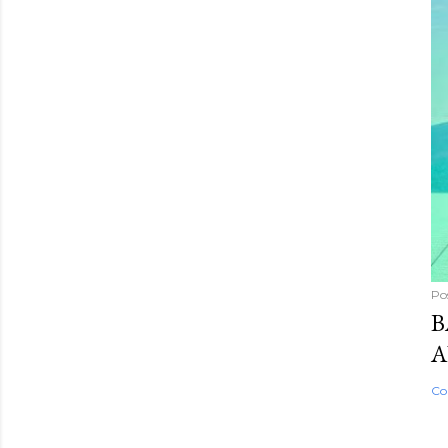
Po
B
A
Co