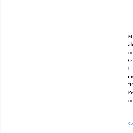
Ma
al
m
O 
tr
in
“P
Fe
mu
Co