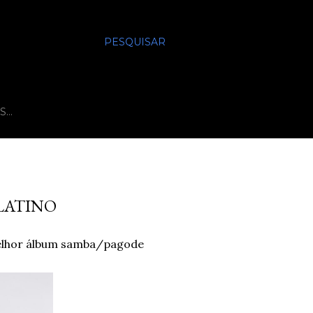
PESQUISAR
S…
LATINO
melhor álbum samba/pagode