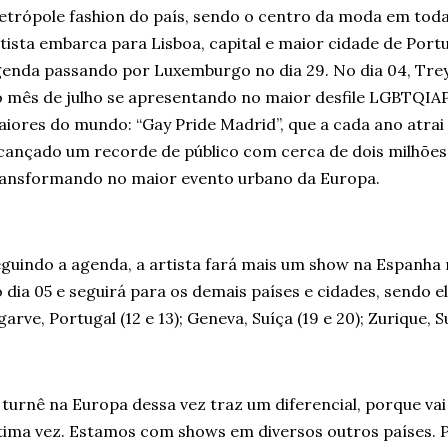
trópole fashion do país, sendo o centro da moda em toda 
tista embarca para Lisboa, capital e maior cidade de Port
enda passando por Luxemburgo no dia 29. No dia 04, Trey
 mês de julho se apresentando no maior desfile LGBTQIA
iores do mundo: “Gay Pride Madrid”, que a cada ano atrai
cançado um recorde de público com cerca de dois milhões
ransformando no maior evento urbano da Europa.
guindo a agenda, a artista fará mais um show na Espanha 
 dia 05 e seguirá para os demais países e cidades, sendo el
garve, Portugal (12 e 13); Geneva, Suíça (19 e 20); Zurique, S
 turnê na Europa dessa vez traz um diferencial, porque vai
tima vez. Estamos com shows em diversos outros países. P