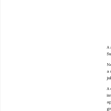
A 
Su
Ne
a 
ju
A 
in
ap
gr