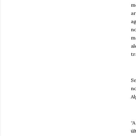
me
ar
ag
no
ma
al
t
Se
no
Al
“A
úl