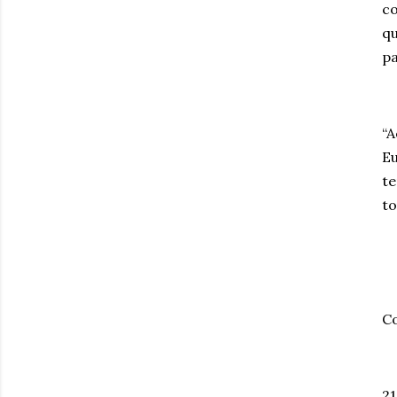
co
qu
pa
“A
Eu
te
to
Co
21