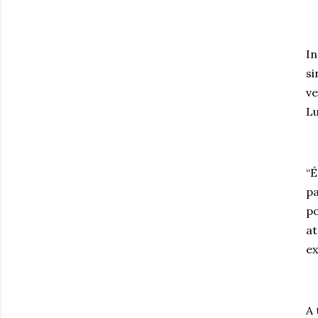
In
si
ve
Lu
“É
pa
po
at
ex
A 