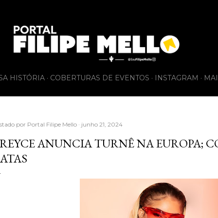
Pular para o conteúdo principal
SA HISTÓRIA
COBERTURAS DE EVENTOS
INSTAGRAM
MAI
stado por
Portal Filipe Mello
junho 21, 2024
REYCE ANUNCIA TURNÊ NA EUROPA; CO
ATAS