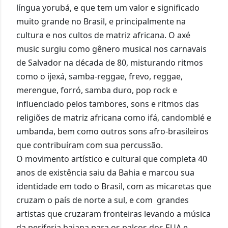
língua yorubá, e que tem um valor e significado
muito grande no Brasil, e principalmente na
cultura e nos cultos de matriz africana.
O
axé
music
surgiu como
gênero
musical nos carnavais
de Salvador na década de 80, misturando ritmos
como o ijexá, samba-reggae, frevo, reggae,
merengue, forró, samba duro, pop rock e
influenciado pelos tambores, sons e ritmos das
religiões de matriz africana como ifá, candomblé e
umbanda, bem como outros sons afro-brasileiros
que contribuíram com sua percussão.
O
movimento artístico e cultural que completa 40
anos de existência saiu da Bahia e marcou sua
identidade em todo o Brasil, com as micaretas que
cruzam o país de norte a sul, e com grandes
artistas que cruzaram fronteiras levando a música
da periferia baiana para os palcos dos EUA e