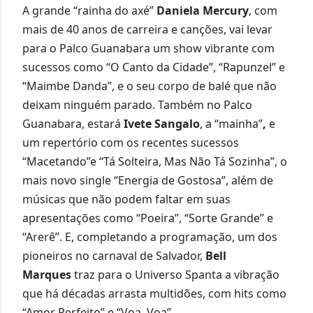
A grande “rainha do axé”
Daniela Mercury
, com
mais de 40 anos de carreira e canções, vai levar
para o Palco Guanabara um show vibrante com
sucessos como “O Canto da Cidade”, “Rapunzel” e
“Maimbe Danda”, e o seu corpo de balé que não
deixam ninguém parado. Também no Palco
Guanabara, estará
Ivete Sangalo
, a “mainha”
,
e
um repertório com os recentes sucessos
“Macetando”e “
Tá Solteira, Mas Não Tá Sozinha”
, o
mais novo single “Energia de Gostosa”, além de
músicas que não podem faltar em suas
apresentações como “Poeira”, “Sorte Grande” e
“Arerê”. E, completando a programação, um dos
pioneiros no carnaval de Salvador,
Bell
Marques
traz para o Universo Spanta a vibração
que há décadas arrasta multidões, com hits como
“Amor Perfeito” e “Voa, Voa”.