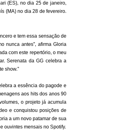
ri (ES), no dia 25 de janeiro,
s (MA) no dia 28 de fevereiro.
sincero e tem essa sensação de
o nunca antes”, afirma Gloria
ada com este repertório, o meu
nar. Serenata da GG celebra a
te show.”
elebra a essência do pagode e
menagens aos hits dos anos 90
volumes, o projeto já acumula
ídeo e conquistou posições de
loria a um novo patamar de sua
de ouvintes mensais no Spotify.