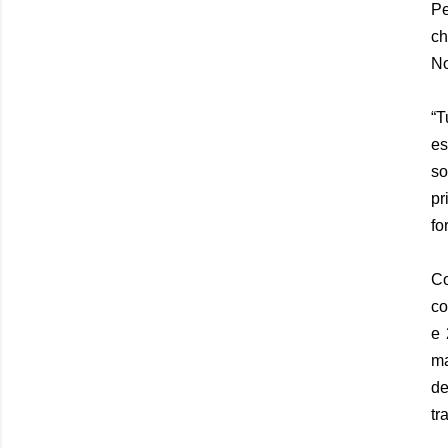
Pe
ch
No
“T
es
so
pr
fo
Co
co
e 
ma
de
tr