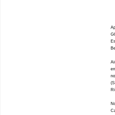
Ap
GG
Es
Be
Ai
en
no
(S
Ri
No
Ca