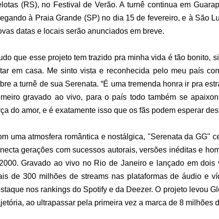
lotas (RS), no Festival de Verão. A turnê continua em Guarapa
egando à Praia Grande (SP) no dia 15 de fevereiro, e à São Luí
vas datas e locais serão anunciados em breve.
udo que esse projeto tem trazido pra minha vida é tão bonito, 
tar em casa. Me sinto vista e reconhecida pelo meu país com
bre a turnê de sua Serenata. “É uma tremenda honra ir pra estr
imeiro gravado ao vivo, para o país todo também se apaixo
rça do amor, e é exatamente isso que os fãs podem esperar des
m uma atmosfera romântica e nostálgica, "Serenata da GG" c
necta gerações com sucessos autorais, versões inéditas e ho
2000. Gravado ao vivo no Rio de Janeiro e lançado em dois 
is de 300 milhões de streams nas plataformas de áudio e v
staque nos rankings do Spotify e da Deezer. O projeto levou G
ajetória, ao ultrapassar pela primeira vez a marca de 8 milhões 