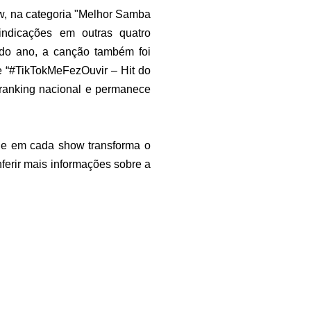
w, na categoria "Melhor Samba
ndicações em outras quatro
 do ano, a canção também foi
e “#TikTokMeFezOuvir – Hit do
 ranking nacional e permanece
 que em cada show transforma o
erir mais informações sobre a