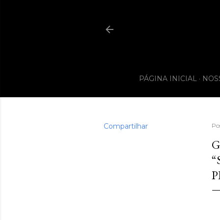
PÁGINA INICIAL
NOS
Compartilhar
Po
G
“
P