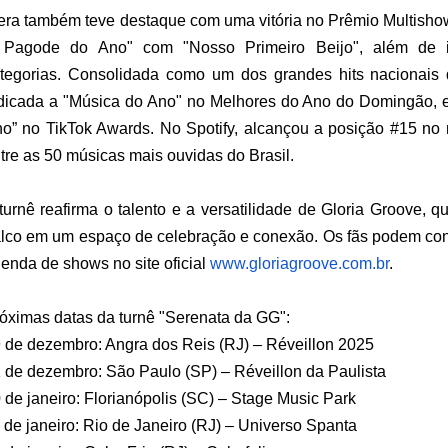
era também teve destaque com uma vitória no Prêmio Multisho
 Pagode do Ano" com "Nosso Primeiro Beijo", além de i
tegorias. Consolidada como um dos grandes hits nacionais
dicada a "Música do Ano" no Melhores do Ano do Domingão, 
o” no TikTok Awards. No Spotify, alcançou a posição #15 no
tre as 50 músicas mais ouvidas do Brasil.
turnê reafirma o talento e a versatilidade de Gloria Groove,
lco em um espaço de celebração e conexão. Os fãs podem conf
enda de shows no site oficial
www.gloriagroove.com.br
.
óximas datas da turnê "Serenata da GG":
 de dezembro: Angra dos Reis (RJ) – Réveillon 2025
 de dezembro: São Paulo (SP) – Réveillon da Paulista
 de janeiro: Florianópolis (SC) – Stage Music Park
 de janeiro: Rio de Janeiro (RJ) – Universo Spanta