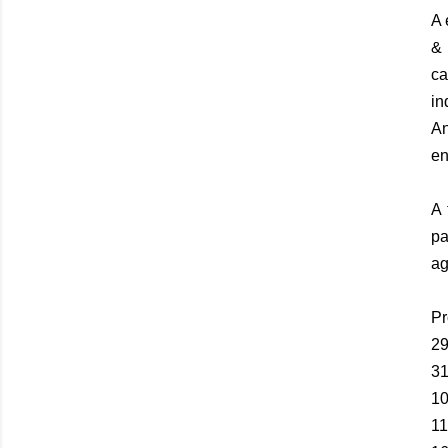
A 
&
ca
in
An
en
A 
pa
ag
Pr
29
31
10
11