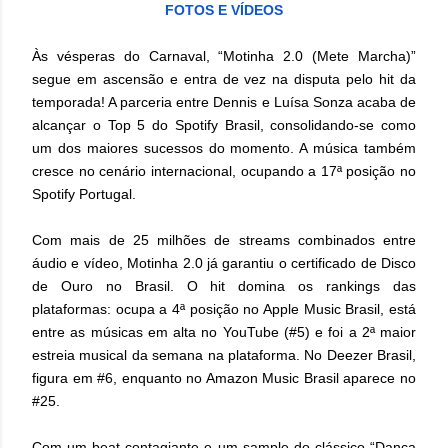
FOTOS E VÍDEOS
Às vésperas do Carnaval, “Motinha 2.0 (Mete Marcha)”
segue em ascensão e entra de vez na disputa pelo hit da
temporada! A parceria entre Dennis e Luísa Sonza acaba de
alcançar o Top 5 do Spotify Brasil, consolidando-se como
um dos maiores sucessos do momento. A música também
cresce no cenário internacional, ocupando a 17ª posição no
Spotify Portugal.
Com mais de 25 milhões de streams combinados entre
áudio e vídeo, Motinha 2.0 já garantiu o certificado de Disco
de Ouro no Brasil. O hit domina os rankings das
plataformas: ocupa a 4ª posição no Apple Music Brasil, está
entre as músicas em alta no YouTube (#5) e foi a 2ª maior
estreia musical da semana na plataforma. No Deezer Brasil,
figura em #6, enquanto no Amazon Music Brasil aparece no
#25.
Com um beat contagiante e um sample do clássico “Dança