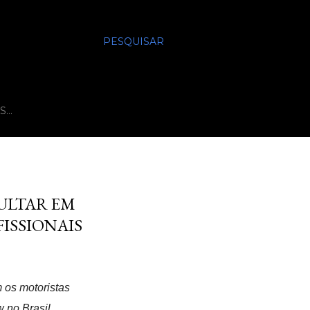
PESQUISAR
S…
SULTAR EM
ISSIONAIS
 os motoristas
w no Brasil