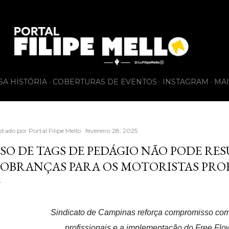
Pular para o conteúdo principal
SA HISTÓRIA
COBERTURAS DE EVENTOS
INSTAGRAM
MAI
stado por
Portal Filipe Mello
fevereiro 28, 2025
SO DE TAGS DE PEDÁGIO NÃO PODE RE
OBRANÇAS PARA OS MOTORISTAS PROF
Sindicato de Campinas reforça compromisso com
profissionais e a implementação do Free Flo