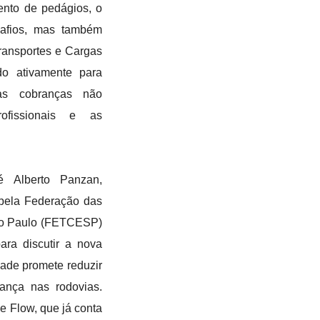
nto de pedágios, o
safios, mas também
ransportes e Cargas
o ativamente para
as cobranças não
ofissionais e as
é Alberto Panzan,
 pela Federação das
ão Paulo (FETCESP)
ara discutir a nova
ade promete reduzir
ança nas rodovias.
ee Flow, que já conta