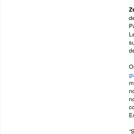
Z
d
P
L
s
d
O
g
m
n
n
c
E
“