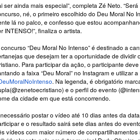
ai ser ainda
mais especial”, completa Zé Neto. “Será
oncurso, né, o primeiro escolhido do Deu Moral No I
ente lá no palco, e confesso que estou acompanhan
r INTENSO!”, finaliza o artista.
 concurso “Deu Moral No Intenso” é destinado a can
ertanejas que
desejam ter a oportunidade de dividir
ristiano. Para participar da ação, o participante dev
antando a faixa “Deu Moral” no Instagram e
utilizar 
DeuMoralNoIntenso
. Na legenda, é obrigatório marc
upla(@zenetoecristiano) e o perfil do evento (@inten
ome da cidade em
que está concorrendo.
 necessário postar o vídeo até 10 dias antes da dat
rticipar e o
resultado sairá sete dias antes do even
rês vídeos com maior número de compartilhamentos 