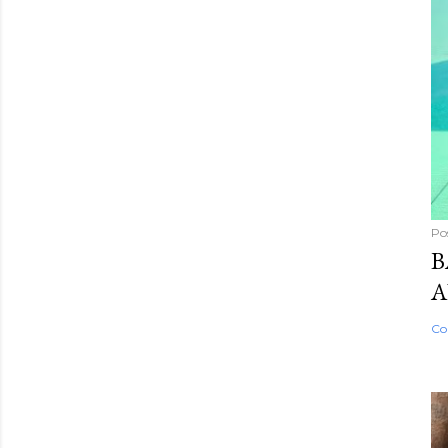
Po
B
A
Co