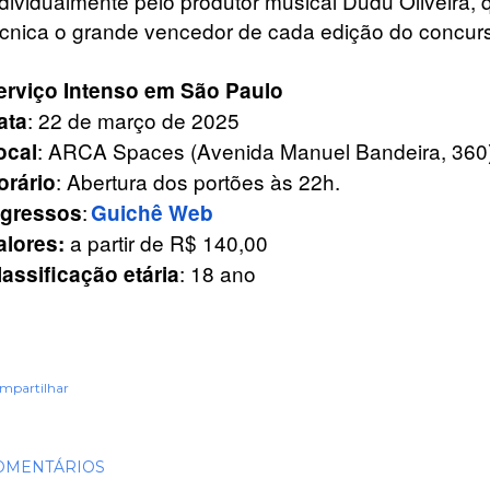
ndividualmente pelo produtor musical Dudu Oliveira, 
écnica o grande vencedor de cada edição do concur
erviço Intenso em São Paulo
: 22 de março de 2025
ata
: ARCA Spaces (Avenida Manuel Bandeira, 360)
ocal
: Abertura dos portões às 22h.
orário
:
ngressos
Guichê Web
a partir de R$ 140,00
alores:
: 18 ano
lassificação etária
mpartilhar
OMENTÁRIOS