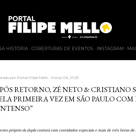
Pular para o conteúdo principal
SA HISTÓRIA
COBERTURAS DE EVENTOS
INSTAGRAM
MAI
stado por
Portal Filipe Mello
março 06, 2025
PÓS RETORNO, ZÉ NETO & CRISTIANO 
ELA PRIMEIRA VEZ EM SÃO PAULO COM 
INTENSO”
ento próprio da dupla contará com convidados especiais e mais de três horas de