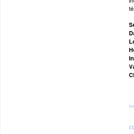
i
t
S
D
L
H
I
V
C
Co
C