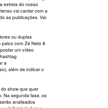
 a estreia do nosso
ntenso vai cantar com a
do as publicações. Vai
tores ou duplas
 o palco com Zé Neto &
e postar um vídeo
a hashtag
ar a
so), além de indicar o
a do show que quer
to. Na segunda fase, os
serão analisados