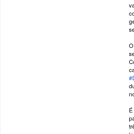
v
c
g
se
O
s
C
c
#
d
n
É
pa
t