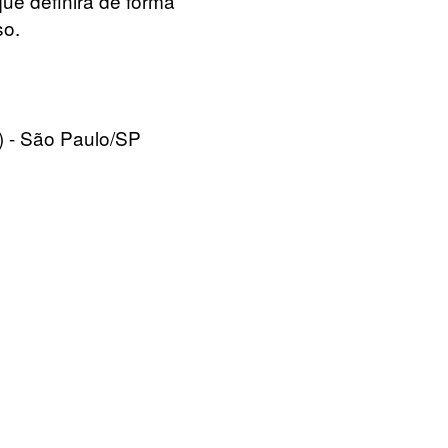
que definirá de forma
so.
 - São Paulo/SP