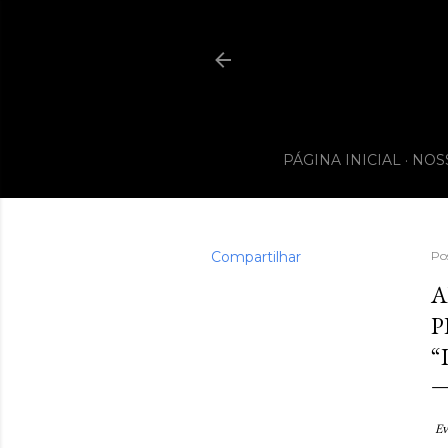
PÁGINA INICIAL
NOS
Compartilhar
Po
A
P
“
Ev