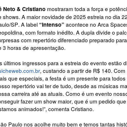
mostraram toda a força e potênc
é Neto & Cristiano
e shows. A
maior novidade de 2025 estreia no dia 
aulo/SP. A label
acontece no Arca Spaces,
“Intenso”
eopoldina, com formato inédito. A dupla divide o pa
urpresas com repertório diferenciado preparado par
e 3 horas de apresentação.
s últimos ingressos para a estreia do evento estão d
uicheweb.com.br
,
custando a partir de R$ 140. Com
ais que especiais, a festa é um presente para todos 
osso repertório vai ter de tudo, desde as músicas m
ossa carreira até as atuais. Como é um evento nos
onseguir fazer um show maior, que é um pedido que
stamos
animados!”, comenta Cristiano.
São Paulo nos acolhe muito bem e temos tantas histó