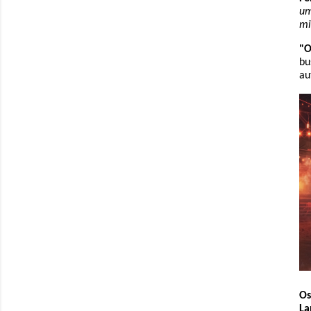
um
mi
"O
bu
au
Os
La