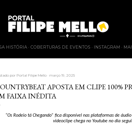
Pular para o conteúdo principal
SA HISTÓRIA
COBERTURAS DE EVENTOS
INSTAGRAM
MAI
stado por
Portal Filipe Mello
março 19, 2025
OUNTRYBEAT APOSTA EM CLIPE 100% P
M FAIXA INÉDITA
“Os Rodeio tá Chegando” fica disponível nas plataformas de áudio n
videoclipe chega no Youtube no dia segui