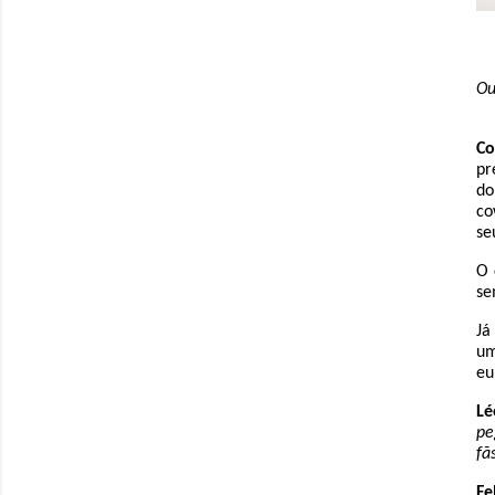
Ou
Co
pr
do
co
se
O 
se
Já
um
eu
Lé
pe
fã
Fe