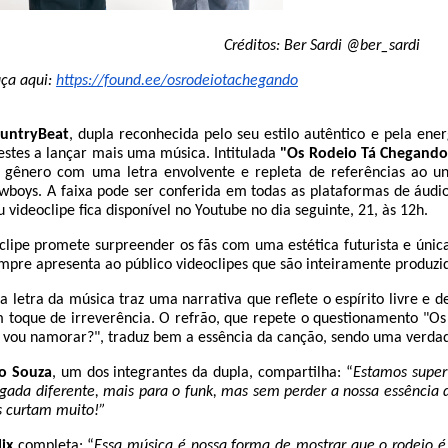
Créditos: Ber Sardi @ber_sardi
ça aqui:
https://found.ee/
osrodeiotachegando
untryBeat
, dupla reconhecida pelo seu estilo autêntico e pela ene
estes a lançar mais uma música. Intitulada
"Os Rodeio Tá Chegando
 gênero com uma letra envolvente e repleta de referências ao uni
wboys. A faixa pode ser conferida em todas as plataformas de áudio 
u videoclipe fica disponível no Youtube no dia seguinte, 21, às 12h.
clipe promete surpreender os fãs com uma estética futurista e úni
mpre apresenta ao público videoclipes que são inteiramente produzidos
 a letra da música traz uma narrativa que reflete o espírito livre e 
 toque de irreverência. O refrão, que repete o questionamento "Os
 vou namorar?", traduz bem a essência da canção, sendo uma verdad
o Souza
, um dos integrantes da dupla, compartilha: “
Estamos supe
gada diferente, mais para o funk, mas sem perder a nossa essência
s curtam muito!”
lix
completa: “
Essa música é nossa forma de mostrar que o rodeio 