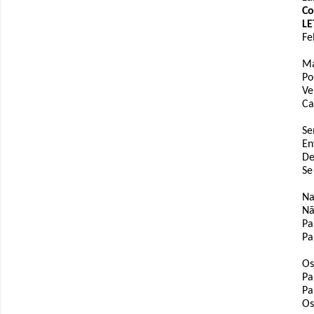
​​
LE
Fe
Ma
Po
Ve
Ca
Se
En
De
Se
Na
Nã
Pa
Pa
Os
Pa
Pa
Os