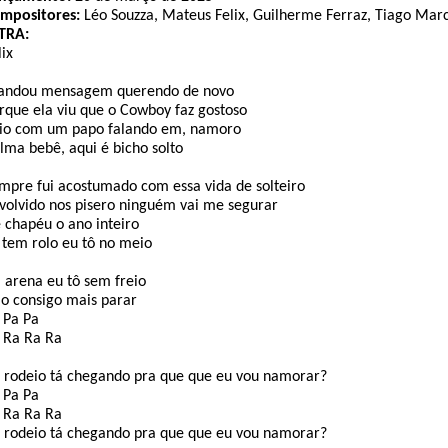
Compositores:
Léo Souzza, Mateus Felix, Guilherme Ferraz, Tiago Mar
TRA:
lix
ndou mensagem querendo de novo
rque ela viu que o Cowboy faz gostoso
io com um papo falando em, namoro
lma bebê, aqui é bicho solto
mpre fui acostumado com essa vida de solteiro
volvido nos pisero ninguém vai me segurar
 chapéu o ano inteiro
 tem rolo eu tô no meio
 arena eu tô sem freio
o consigo mais parar
 Pa Pa
 Ra Ra Ra
 rodeio tá chegando pra que que eu vou namorar?
 Pa Pa
 Ra Ra Ra
 rodeio tá chegando pra que que eu vou namorar?