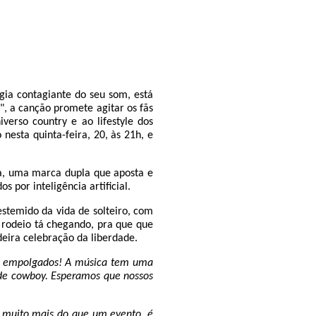
rgia contagiante do seu som, está
", a canção promete agitar os fãs
verso country e ao lifestyle dos
nesta quinta-feira, 20, às 21h, e
ca, uma marca dupla que aposta e
 por inteligência artificial.
destemido da vida de solteiro, com
 rodeio tá chegando, pra que que
eira celebração da liberdade.
r empolgados! A música tem uma
 de cowboy. Esperamos que nossos
é muito mais do que um evento, é