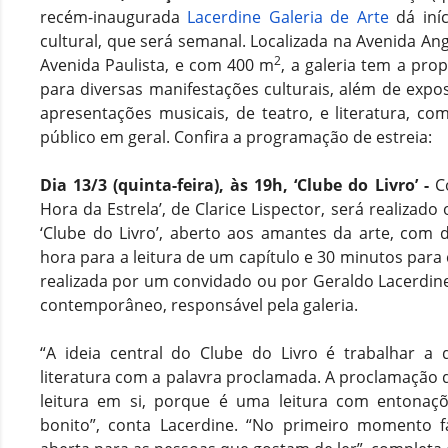
recém-inaugurada
Lacerdine Galeria de Arte
dá iní
cultural, que será semanal. Localizada na Avenida Ang
2
Avenida Paulista, e com 400 m
, a galeria tem a pr
para diversas manifestações culturais, além de expo
apresentações musicais, de teatro, e literatura, co
público em geral. Confira a programação de estreia:
Dia 13/3 (quinta-feira), às 19h, ‘Clube do Livro’ -
C
Hora da Estrela’, de Clarice Lispector, será realizad
‘Clube do Livro’, aberto aos amantes da arte, com
hora para a leitura de um capítulo e 30 minutos para 
realizada por um convidado ou por Geraldo Lacerdine,
contemporâneo, responsável pela galeria.
“A ideia central do Clube do Livro é trabalhar a
literatura com a palavra proclamada. A proclamação da
leitura em si, porque é uma leitura com entonaçõ
bonito”, conta Lacerdine. “No primeiro momento