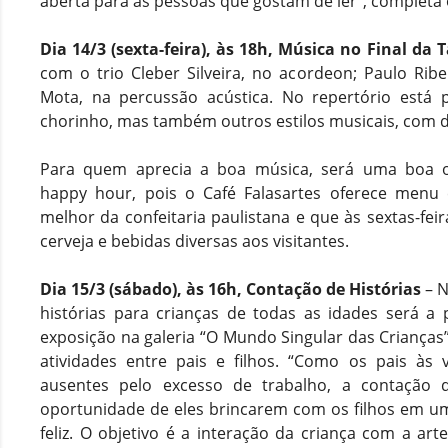
aberta para as pessoas que gostam de ler”, completa o
Dia 14/3 (sexta-feira), às 18h, Música no Final da 
com o trio Cleber Silveira, no acordeon; Paulo Ribei
Mota, na percussão acústica. No repertório está p
chorinho, mas também outros estilos musicais, com d
Para quem aprecia a boa música, será uma boa 
happy hour, pois o Café Falasartes oferece men
melhor da confeitaria paulistana e que às sextas-fei
cerveja e bebidas diversas aos visitantes.
Dia 15/3 (sábado), às 16h, Contação de Histórias
– N
histórias para crianças de todas as idades será a
exposição na galeria “O Mundo Singular das Crianças”.
atividades entre pais e filhos. “Como os pais às
ausentes pelo excesso de trabalho, a contação 
oportunidade de eles brincarem com os filhos em u
feliz. O objetivo é a interação da criança com a arte