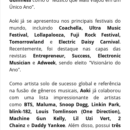
Guinness
como o “Músico que Mais Viajou em um
Único Ano”.
Aoki já se apresentou nos principais festivais do
mundo, incluindo
Coachella, Ultra Music
Festival, Lollapalooza, Fuji Rock Festival,
Tomorrowland
e
Electric Daisy Carnival
.
Recentemente, foi destaque nas capas das
revistas
Entrepreneur, Success, Electronic
Musician
e
Adweek
, sendo eleito "Visionário do
Ano".
Como artista solo de sucesso global e referência
na fusão de gêneros musicais,
Aoki
já colaborou
com uma lista impressionante de artistas
como
BTS, Maluma, Snoop Dogg, Linkin Park,
blink-182, Louis Tomlinson (One Direction),
Machine Gun Kelly, Lil Uzi Vert, 2
Chainz
e
Daddy Yankee
. Além disso, possui
três