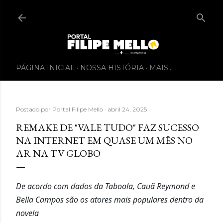
PÁGINA INICIAL
NOSSA HISTÓRIA
MAIS…
Postado por
Portal Filipe Mello
abril 24, 2025
REMAKE DE "VALE TUDO" FAZ SUCESSO
NA INTERNET EM QUASE UM MÊS NO
AR NA TV GLOBO
De acordo com dados da Taboola, Cauã Reymond e
Bella Campos são os atores mais populares dentro da
novela