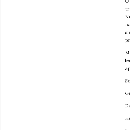
O 
tr
No
na
si
pr
Ma
le
ap
Se
Gr
Da
Ho