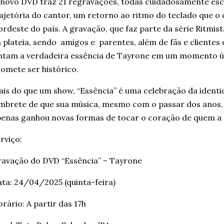
novo DVD traz 21 regravações, todas cuidadosamente esc
ajetória do cantor, um retorno ao ritmo do teclado que o
rdeste do país. A gravação, que faz parte da série Ritmi
 plateia, sendo amigos e parentes, além de fãs e clientes
ntam a verdadeira essência de Tayrone em um momento ún
omete ser histórico.
is do que um show, “Essência” é uma celebração da ident
mbrete de que sua música, mesmo com o passar dos anos,
enas ganhou novas formas de tocar o coração de quem a 
rviço:
avação do DVD “Essência” – Tayrone
ta: 24/04/2025 (quinta-feira)
rário: A partir das 17h