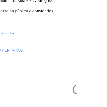
cal: Tatu Bola – Salvador/BA
erto ao público e convidados
mpartilhar
OMENTÁRIOS