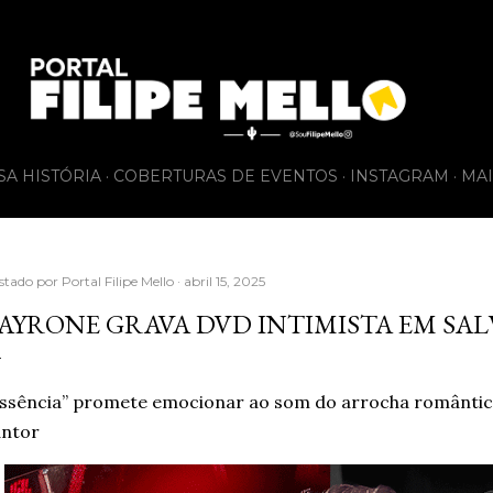
Pular para o conteúdo principal
SA HISTÓRIA
COBERTURAS DE EVENTOS
INSTAGRAM
MAI
stado por
Portal Filipe Mello
abril 15, 2025
AYRONE GRAVA DVD INTIMISTA EM SALV
ssência” promete emocionar ao som do arrocha romântic
antor