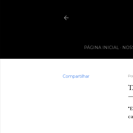
PÁGINA INICIAL
NOS
Compartilhar
Po
T
"E
c