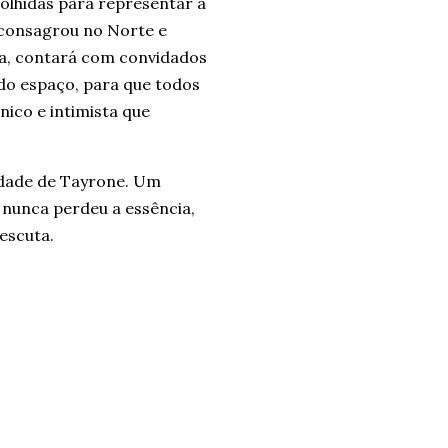
olhidas para representar a
 consagrou no Norte e
sta, contará com convidados
 do espaço, para que todos
ico e intimista que
idade de Tayrone. Um
 nunca perdeu a essência,
escuta.