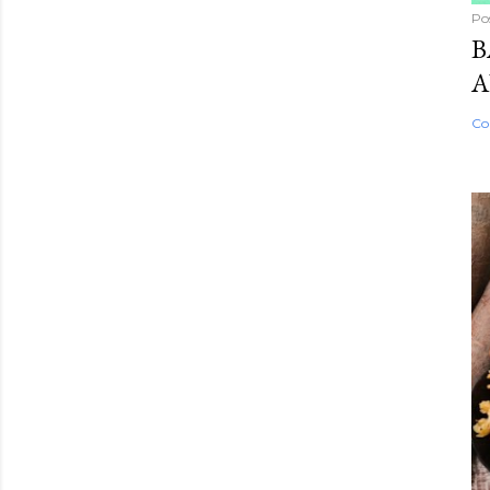
Po
B
A
Co