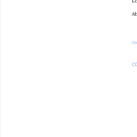
Lo
Ab
Co
C