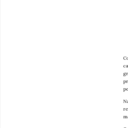
Co
ca
gr
pr
pe
Na
re
m