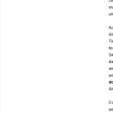
Le
vi
u
A
Al
T
br
St
da
ai
ao
d
Al
Co
ao