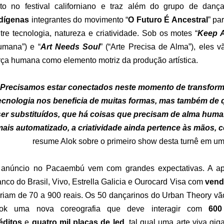
ito no festival californiano e traz além do grupo de dan
dígenas
integrantes do movimento “
O Futuro É Ancestral
” pa
tre tecnologia, natureza e criatividade. Sob os motes “
Keep 
mana”) e “
Art Needs Soul
” (“Arte Precisa de Alma”), eles v
rça humana como elemento motriz da produção artística.
“Precisamos estar conectados neste momento de transforma
ecnologia nos beneficia de muitas formas, mas também d
ser substituídos, que há coisas que precisam de alma hu
ais automatizado, a criatividade ainda pertence às mãos,
resume Alok sobre o primeiro show desta turnê em um 
anúncio no Pacaembú vem com grandes expectativas. A apr
nco do Brasil, Vivo, Estrella Galicia e Ourocard Visa com
venda
riam de 70 a 900 reais. Os 50 dançarinos do Urban Theory vão c
lok uma nova coreografia que deve interagir com
600
éditos
e
quatro mil placas de led
, tal qual uma arte viva gi