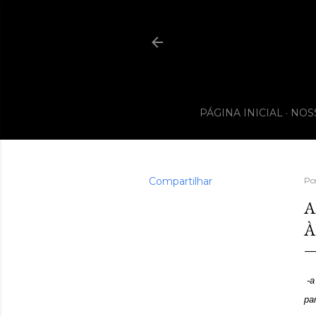
PÁGINA INICIAL
NOS
Compartilhar
Po
A
À
-a
par