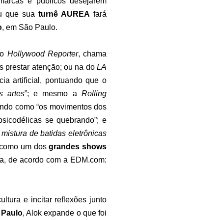
 marcas e públicos desejarem
ou que sua
turnê AUREA
fará
o
, em São Paulo.
do
Hollywood Reporter
, chama
s prestar atenção; ou na do
LA
ia artificial, pontuando que o
s artes
”; e mesmo a
Rolling
endo como “os movimentos dos
sicodélicas se quebrando”; e
mistura de batidas eletrônicas
da como um dos
grandes shows
nda, de acordo com a EDM.com:
tura e incitar reflexões junto
 Paulo
, Alok expande o que foi