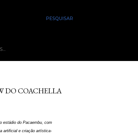
PESQUISAR
S…
OW DO COACHELLA
 no estádio do Pacaembu, com
rtificial e criação artística-