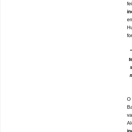
fe
in
en
Hu
fo
t
m
O 
Ba
va
A
in