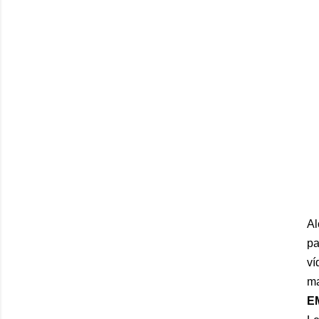
Al
pa
ví
m
E