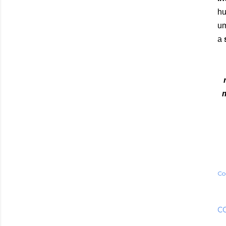
hu
u
a
m
Co
C