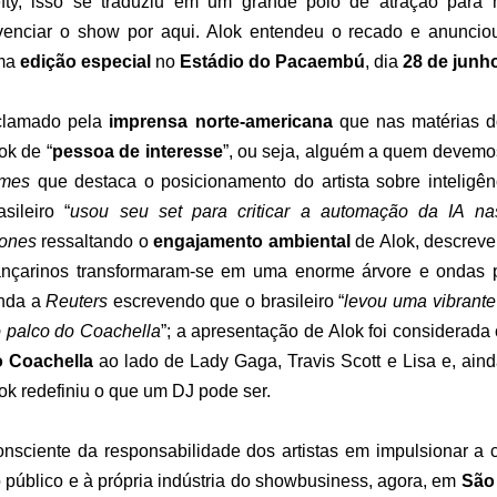
fty, isso se traduziu em um grande polo de atração para
venciar o show por aqui. Alok entendeu o recado e anunci
ma
edição especial
no
Estádio do Pacaembú
, dia
28 de junh
clamado pela
imprensa norte-americana
que nas matérias 
ok de “
pessoa de interesse
”, ou seja, alguém a quem devemo
imes
que destaca o posicionamento do artista sobre inteligênc
asileiro “
usou seu set para criticar a automação da IA na
ones
ressaltando o
engajamento ambiental
de Alok, descrev
nçarinos transformaram-se em uma enorme árvore e ondas p
nda a
Reuters
escrevendo que o brasileiro “
levou uma vibrante 
 palco do Coachella
”; a apresentação de Alok foi considera
o Coachella
ao lado de Lady Gaga, Travis Scott e Lisa e, ai
ok redefiniu o que um DJ pode ser.
nsciente da responsabilidade dos artistas em impulsionar a cul
 público e à própria indústria do showbusiness, agora, em
São