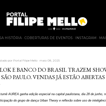
Pular para o conteúdo principal
SA HISTÓRIA
COBERTURAS DE EVENTOS
INSTAGRAM
MAI
stado por
Portal Filipe Mello
maio 08, 2025
LOK E BANCO DO BRASIL TRAZEM SH
 SÃO PAULO. VENDAS JÁ ESTÃO ABERTAS
 turnê AUREA ganha edição especial na capital paulistana, dia 28 de junho,
ticipação do grupo de dança Urban Theory e reflexão sobre uso de inteligência a