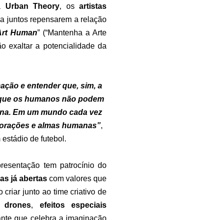
ça
Urban Theory
, os
artistas
ra juntos repensarem a relação
Art Human
” (“Mantenha a Arte
ão exaltar a potencialidade da
ção e entender que, sim, a
e que os humanos não podem
mana. Em um mundo cada vez
 corações e almas humanas”
,
estádio de futebol.
esentação tem patrocínio do
s já abertas
com valores que
riar junto ao time criativo de
 drones
,
efeitos especiais
gante que celebra a imaginação