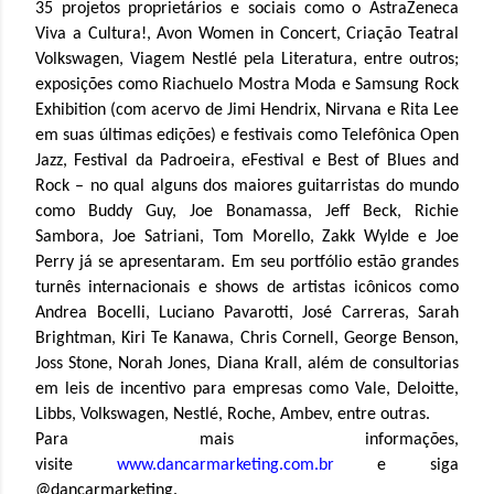
35 projetos proprietários e sociais como o AstraZeneca
Viva a Cultura!, Avon Women in Concert, Criação Teatral
Volkswagen, Viagem Nestlé pela Literatura, entre outros;
exposições como Riachuelo Mostra Moda e Samsung Rock
Exhibition (com acervo de Jimi Hendrix, Nirvana e Rita Lee
em suas últimas edições) e festivais como Telefônica Open
Jazz, Festival da Padroeira, eFestival e Best of Blues and
Rock – no qual alguns dos maiores guitarristas do mundo
como Buddy Guy, Joe Bonamassa, Jeff Beck, Richie
Sambora, Joe Satriani, Tom Morello, Zakk Wylde e Joe
Perry já se apresentaram. Em seu portfólio estão grandes
turnês internacionais e shows de artistas icônicos como
Andrea Bocelli, Luciano Pavarotti, José Carreras, Sarah
Brightman, Kiri Te Kanawa, Chris Cornell, George Benson,
Joss Stone, Norah Jones, Diana Krall, além de consultorias
em leis de incentivo para empresas como Vale, Deloitte,
Libbs, Volkswagen, Nestlé, Roche, Ambev, entre outras.
Para mais informações,
visite
www.dancarmarketing.com.br
e siga
@dancarmarketing.