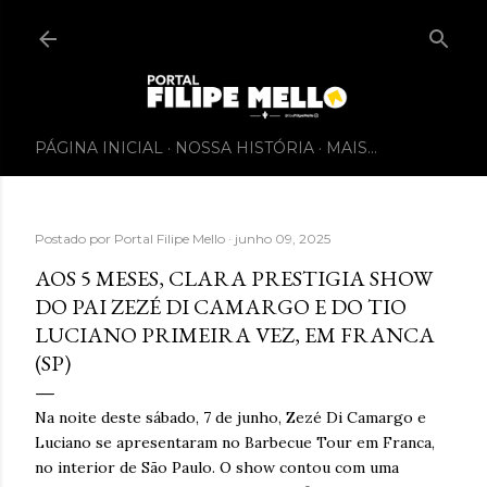
PÁGINA INICIAL
NOSSA HISTÓRIA
MAIS…
Postado por
Portal Filipe Mello
junho 09, 2025
AOS 5 MESES, CLARA PRESTIGIA SHOW
DO PAI ZEZÉ DI CAMARGO E DO TIO
LUCIANO PRIMEIRA VEZ, EM FRANCA
(SP)
Na noite deste sábado, 7 de junho, Zezé Di Camargo e
Luciano se apresentaram no Barbecue Tour em Franca,
no interior de São Paulo. O show contou com uma