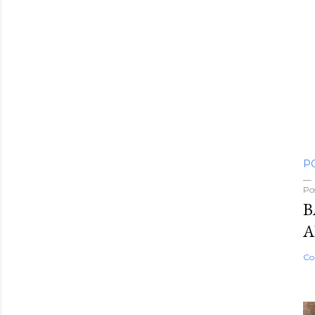
P
Po
B
A
Co