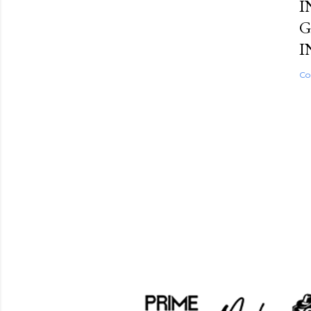
I
G
I
Co