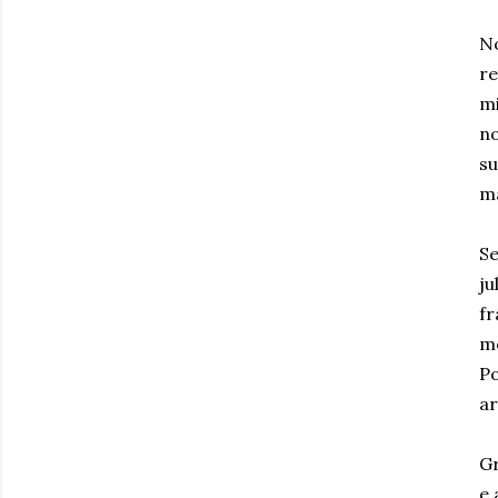
No
re
mi
no
su
ma
Se
ju
fr
mo
Po
ar
Gr
e 