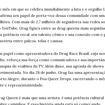
 mês em que se celebra mundialmente a luta e o orgulho 
afirma seu papel de porta-voz dessa comunidade com uma
lhões. Com mais de 2,7 milhões de seguidores nas redes soc
 YouTube, Grag figura entre as drag queens mais seguida
a potência vocal, seu talento cênico e sua conexão com o p
estria entre palcos, telas e causas.
u papel como apresentadora do Drag Race Brasil, cuja n
lho, reforça sua força como comunicadora e sua importân
anquia de realities da TV. Além disso, sua agenda de shows
vimentada. No dia 28 de junho, Grag faz uma apresentaçã
rto Alegre, durante o Poa Queer Drops, encerrando o mê
te e representatividade.
ag Queen é mais que uma artista: é uma potência cultura
abre caminhos. E essa história ainda está só começando.