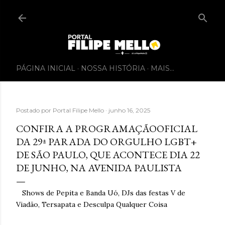
PÁGINA INICIAL
NOSSA HISTÓRIA
MAIS…
Postado por
Portal Filipe Mello
junho 16, 2025
CONFIRA A PROGRAMAÇÃOOFICIAL
DA 29ª PARADA DO ORGULHO LGBT+
DE SÃO PAULO, QUE ACONTECE DIA 22
DE JUNHO, NA AVENIDA PAULISTA
Shows de Pepita e Banda Uó, DJs das festas V de
Viadão, Tersapata e Desculpa Qualquer Coisa