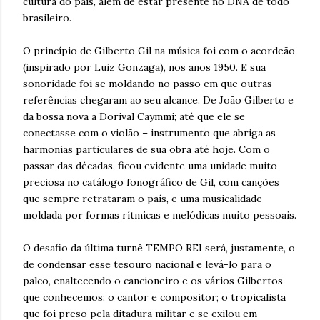
cultura do país, além de estar presente no DNA de todo
brasileiro.
O princípio de Gilberto Gil na música foi com o acordeão
(inspirado por Luiz Gonzaga), nos anos 1950. E sua
sonoridade foi se moldando no passo em que outras
referências chegaram ao seu alcance. De João Gilberto e
da bossa nova a Dorival Caymmi; até que ele se
conectasse com o violão – instrumento que abriga as
harmonias particulares de sua obra até hoje. Com o
passar das décadas, ficou evidente uma unidade muito
preciosa no catálogo fonográfico de Gil, com canções
que sempre retrataram o país, e uma musicalidade
moldada por formas rítmicas e melódicas muito pessoais.
O desafio da última turnê TEMPO REI será, justamente, o
de condensar esse tesouro nacional e levá-lo para o
palco, enaltecendo o cancioneiro e os vários Gilbertos
que conhecemos: o cantor e compositor; o tropicalista
que foi preso pela ditadura militar e se exilou em