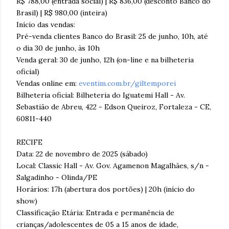
R$ 788,00 (entrada social) | R$ 836,00 (desconto Banco do
Brasil) | R$ 980,00 (inteira)
Início das vendas:
Pré-venda clientes Banco do Brasil: 25 de junho, 10h, até
o dia 30 de junho, às 10h
Venda geral: 30 de junho, 12h (on-line e na bilheteria
oficial)
Vendas online em:
eventim.com.br/giltemporei
Bilheteria oficial: Bilheteria do Iguatemi Hall - Av.
Sebastião de Abreu, 422 - Edson Queiroz, Fortaleza - CE,
60811-440
RECIFE
Data: 22 de novembro de 2025 (sábado)
Local: Classic Hall - Av. Gov. Agamenon Magalhães, s/n -
Salgadinho - Olinda/PE
Horários: 17h (abertura dos portões) | 20h (início do
show)
Classificação Etária: Entrada e permanência de
crianças/adolescentes de 05 a 15 anos de idade,