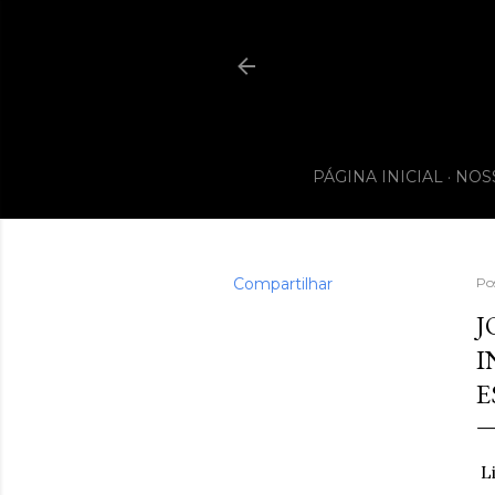
PÁGINA INICIAL
NOS
Compartilhar
Po
J
I
E
Li