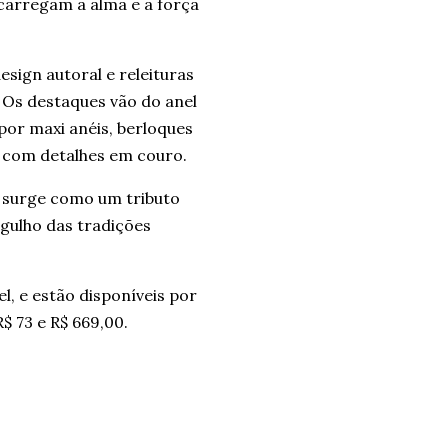
 carregam a alma e a força
esign autoral e releituras
 Os destaques vão do anel
por maxi anéis, berloques
s com detalhes em couro.
o surge como um tributo
gulho das tradições
, e estão disponíveis por
R$ 73 e R$ 669,00.