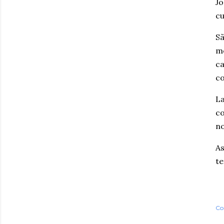
Jo
cu
Sã
mo
ca
co
La
co
no
As
te
Co