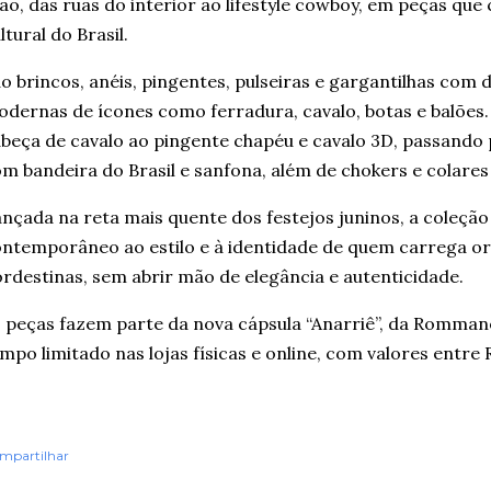
ão, das ruas do interior ao lifestyle cowboy, em peças que
ltural do Brasil.
o brincos, anéis, pingentes, pulseiras e gargantilhas com d
dernas de ícones como ferradura, cavalo, botas e balões.
beça de cavalo ao pingente chapéu e cavalo 3D, passando 
m bandeira do Brasil e sanfona, além de chokers e colare
nçada na reta mais quente dos festejos juninos, a coleçã
ntemporâneo ao estilo e à identidade de quem carrega or
rdestinas, sem abrir mão de elegância e autenticidade.
 peças fazem parte da nova cápsula “Anarriê”, da Rommanel
mpo limitado nas lojas físicas e online, com valores entre 
mpartilhar