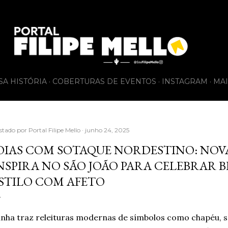
Pular para o conteúdo principal
SA HISTÓRIA
COBERTURAS DE EVENTOS
INSTAGRAM
MAI
stado por
Portal Filipe Mello
junho 24, 2025
OIAS COM SOTAQUE NORDESTINO: NOV
NSPIRA NO SÃO JOÃO PARA CELEBRAR B
STILO COM AFETO
nha traz releituras modernas de símbolos como chapéu,