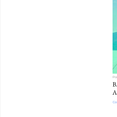
Po
B
A
Co