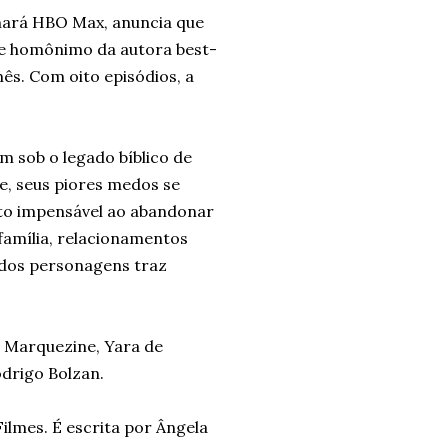
rnará HBO Max, anuncia que
e homônimo da autora best-
mês. Com oito episódios, a
 sob o legado bíblico de
e, seus piores medos se
ato impensável ao abandonar
 família, relacionamentos
a dos personagens traz
a Marquezine, Yara de
odrigo Bolzan.
ilmes. É escrita por Ângela