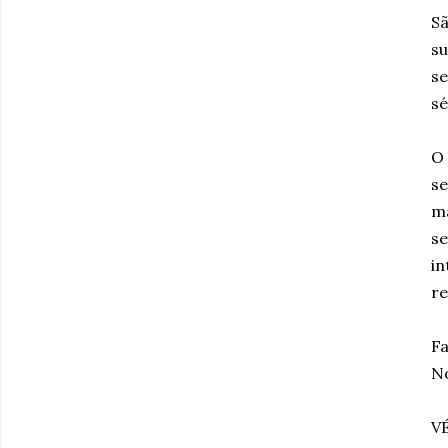
Sã
su
se
sé
O 
se
ma
se
in
re
Fa
No
VÉ