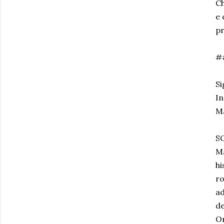
Ch
e 
pr
#
Si
In
M
S
Ma
hi
ro
ad
de
Or