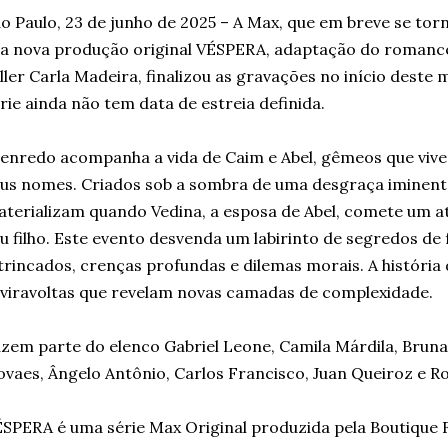
o Paulo, 23 de junho de 2025 – A Max, que em breve se to
a nova produção original VÉSPERA, adaptação do romanc
ller Carla Madeira, finalizou as gravações no início deste 
rie ainda não tem data de estreia definida.
enredo acompanha a vida de Caim e Abel, gêmeos que vivem
us nomes. Criados sob a sombra de uma desgraça iminent
terializam quando Vedina, a esposa de Abel, comete um 
u filho. Este evento desvenda um labirinto de segredos de
trincados, crenças profundas e dilemas morais. A históri
viravoltas que revelam novas camadas de complexidade.
zem parte do elenco Gabriel Leone, Camila Márdila, Brun
vaes, Ângelo Antônio, Carlos Francisco, Juan Queiroz e R
SPERA é uma série Max Original produzida pela Boutique F