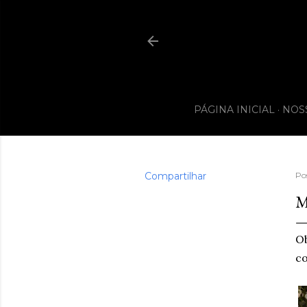
PÁGINA INICIAL
NOS
Compartilhar
Po
M
Ob
c