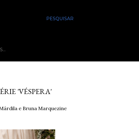
PESQUISAR
S…
RIE 'VÉSPERA'
 Márdila e Bruna Marquezine