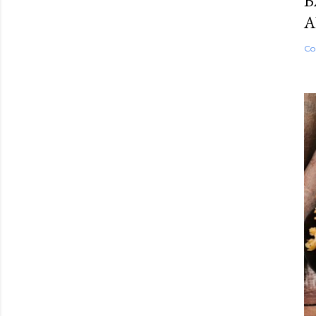
B
A
Co