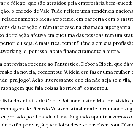
rar o fôlego, que são atraídos pela empresária bem-suced
cção, o enredo de Vale Tudo reflete uma tendência naciona
 relacionamento MeuPatrocínio, em parceria com o Instit
vens da Geração Z têm interesse na chamada hipergamia,
po de relação afetiva em que uma das pessoas tem um stat
perior, ou seja, é mais rica, tem influência em sua profiss
tworking, e, por isso, apoia financeiramente a outra.
 entrevista recente ao Fantástico, Débora Bloch, que dá
make da novela, comentou: "A ideia era fazer uma mulher d
nda ‘pra jogo’. Acho interessante que ela não seja só a vilã
rsonagem que fala coisas horríveis", comentou.
 lista dos affairs de Odete Roitman, estão Marlon, vivido p
rsonagem de Ricardo Velasco. Atualmente o romance seg
terpretado por Leandro Lima. Segundo aponta a versão or
nda estão por vir, já que a loira deve se envolver com Cés