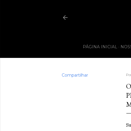
PÁGINA INICIAL
NOS
Compartilhar
Po
O
P
M
Su