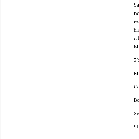
Sa
no
ex
hi
e 
Me
5 
Ma
C
B
S
St