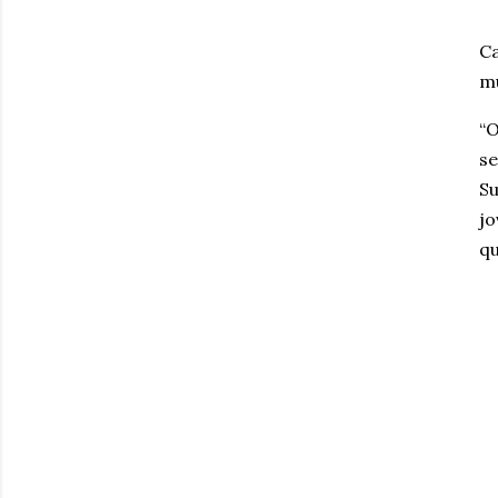
Ca
mu
“O
se
Su
jo
qu