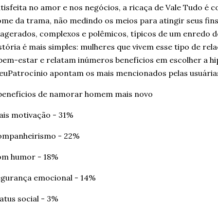
tisfeita no amor e nos negócios, a ricaça de Vale Tudo é c
me da trama, não medindo os meios para atingir seus fin
agerados, complexos e polêmicos, típicos de um enredo de 
stória é mais simples: mulheres que vivem esse tipo de r
bem-estar e relatam inúmeros benefícios em escolher a h
uPatrocínio apontam os mais mencionados pelas usuárias
benefícios de namorar homem mais novo
is motivação - 31%
ompanheirismo - 22%
om humor - 18%
egurança emocional - 14%
atus social - 3%