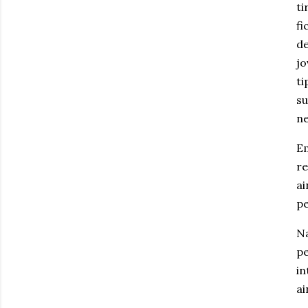
ti
fi
de
jo
ti
su
ne
Em
re
ai
pe
Na
pe
in
ai