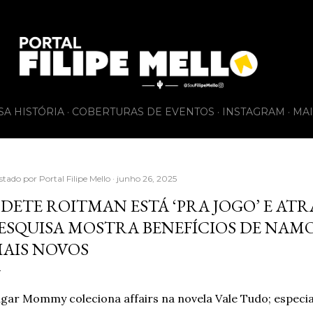
Pular para o conteúdo principal
SA HISTÓRIA
COBERTURAS DE EVENTOS
INSTAGRAM
MAI
stado por
Portal Filipe Mello
junho 26, 2025
DETE ROITMAN ESTÁ ‘PRA JOGO’ E ATR
ESQUISA MOSTRA BENEFÍCIOS DE NA
AIS NOVOS
gar Mommy coleciona affairs na novela Vale Tudo; especiali