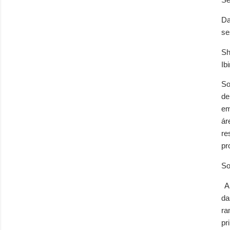
Se
Da
se
Sh
Ib
So
de
em
ár
re
pr
So
A 
da
ra
pr