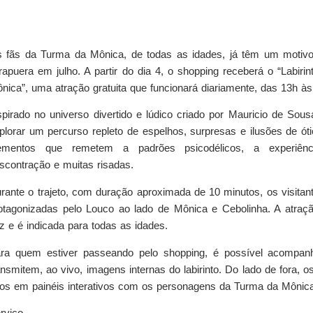
 fãs da Turma da Mônica, de todas as idades, já têm um motivo 
irapuera em julho. A partir do dia 4, o shopping receberá o “Labi
nica”, uma atração gratuita que funcionará diariamente, das 13h à
spirado no universo divertido e lúdico criado por Mauricio de Sousa
plorar um percurso repleto de espelhos, surpresas e ilusões de ó
ementos que remetem a padrões psicodélicos, a experiên
scontração e muitas risadas.
rante o trajeto, com duração aproximada de 10 minutos, os visitan
otagonizadas pelo Louco ao lado de Mônica e Cebolinha. A atraç
z e é indicada para todas as idades.
ra quem estiver passeando pelo shopping, é possível acompanh
ansmitem, ao vivo, imagens internas do labirinto. Do lado de fora, o
tos em painéis interativos com os personagens da Turma da Mônica