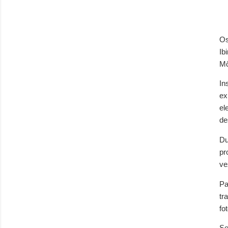
Os
Ib
Mô
In
ex
el
de
Du
pr
ve
Pa
tr
fo