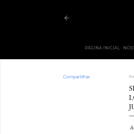
PÁGINA INICIAL
NOS
Compartilhar
Po
S
L
J
A