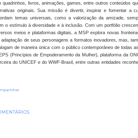
 quadrinhos, livros, animações, games, entre outros conteúdos que
rrativas originais. Sua missão é divertir, inspirar e fomentar a c
ordam temas universais, como a valorização da amizade, se
m o estímulo à diversidade e à inclusão. Com um portfólio cresc
versos meios e plataformas digitais, a MSP explora novas fronteir
 adaptação de seus personagens a formatos inovadores, mas, tam
alogam de maneira única com o público contemporâneo de todas as
PS (Princípios de Empoderamento da Mulher), plataforma da ONU
rceira do UNICEF e do WWF-Brasil, entre outras entidades reconh
mpartilhar
OMENTÁRIOS