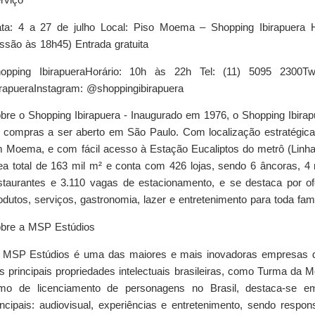
rviço
ta: 4 a 27 de julho Local: Piso Moema – Shopping Ibirapuera H
ssão às 18h45) Entrada gratuita
opping IbirapueraHorário: 10h às 22h Tel: (11) 5095 2300Tw
irapueraInstagram: @
shoppingibirapuera
bre o Shopping Ibirapuera - Inaugurado em 1976, o Shopping Ibirap
 compras a ser aberto em São Paulo. Com localização estratégic
 Moema, e com fácil acesso à Estação Eucaliptos do metrô (Linha
ea total de 163 mil m² e conta com 426 lojas, sendo 6 âncoras, 4
staurantes e 3.110 vagas de estacionamento, e se destaca por o
odutos, serviços, gastronomia, lazer e entretenimento para toda famí
bre a MSP Estúdios
MSP Estúdios é uma das maiores e mais inovadoras empresas do
s principais propriedades intelectuais brasileiras, como Turma da 
mo de licenciamento de personagens no Brasil, destaca-se 
incipais: audiovisual, experiências e entretenimento, sendo respon