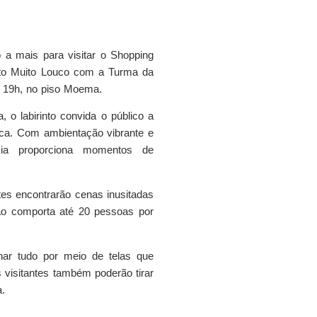
a mais para visitar o Shopping
rinto Muito Louco com a Turma da
s 19h, no piso Moema.
, o labirinto convida o público a
tica. Com ambientação vibrante e
cia proporciona momentos de
tes encontrarão cenas inusitadas
ão comporta até 20 pessoas por
ar tudo por meio de telas que
s visitantes também poderão tirar
.