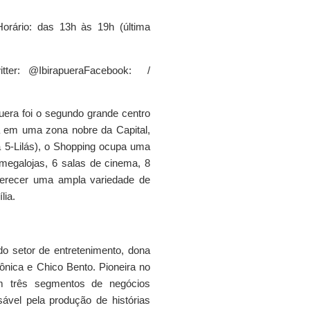
orário: das 13h às 19h (última
itter: @
IbirapueraFacebook: /
uera foi o segundo grande centro
a em uma zona nobre da Capital,
 5-Lilás), o Shopping ocupa uma
 megalojas, 6 salas de cinema, 8
ferecer uma ampla variedade de
lia.
 setor de entretenimento, dona
Mônica e Chico Bento. Pioneira no
em três segmentos de negócios
sável pela produção de histórias