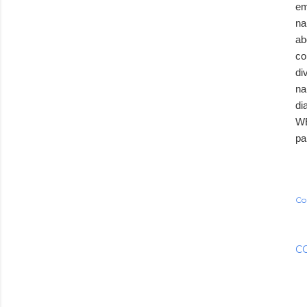
em
na
ab
co
di
na
di
WE
pa
Co
C