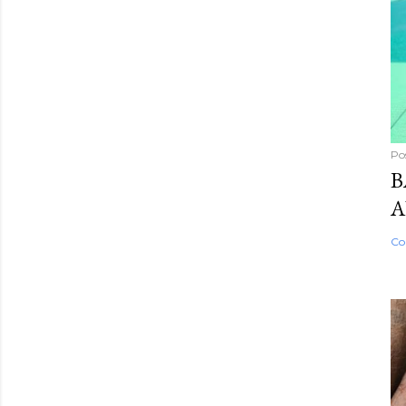
Po
B
A
Co