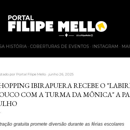
Pular para o conteúdo principal
SA HISTÓRIA
COBERTURAS DE EVENTOS
INSTAGRAM
MAI
stado por
Portal Filipe Mello
junho 26, 2025
HOPPING IBIRAPUERA RECEBE O "LABI
OUCO COM A TURMA DA MÔNICA" A PAR
ULHO
tração gratuita promete diversão durante as férias escolares