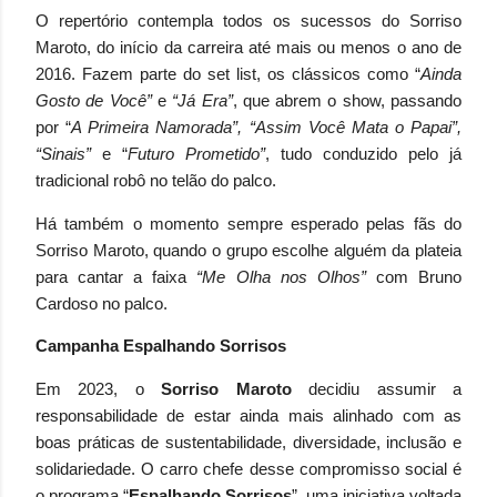
O repertório contempla todos os sucessos do Sorriso
Maroto, do início da carreira até mais ou menos o ano de
2016. Fazem parte do set list, os clássicos como “
Ainda
Gosto de Você”
e
“Já Era”
, que abrem o show, passando
por “
A Primeira Namorada”, “Assim Você Mata o Papai”,
“Sinais”
e “
Futuro Prometido”
, tudo conduzido pelo já
tradicional robô no telão do palco.
Há também o momento sempre esperado pelas fãs do
Sorriso Maroto, quando o grupo escolhe alguém da plateia
para cantar a faixa
“Me Olha nos Olhos”
com Bruno
Cardoso no palco.
Campanha Espalhando Sorrisos
Em 2023, o
Sorriso Maroto
decidiu assumir a
responsabilidade de estar ainda mais alinhado com as
boas práticas de sustentabilidade, diversidade, inclusão e
solidariedade. O carro chefe desse compromisso social é
o programa “
Espalhando Sorrisos
”, uma iniciativa voltada