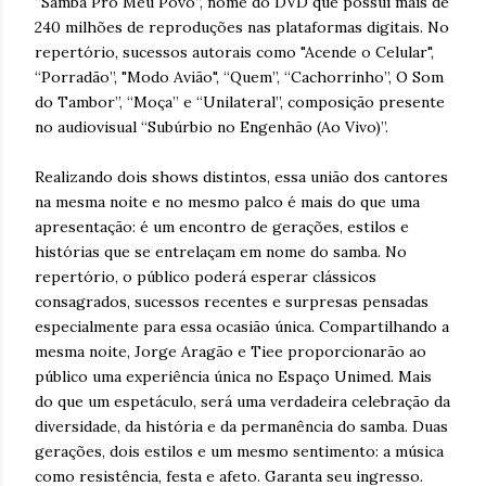
“Samba Pro Meu Povo”, nome do DVD que possui mais de
240 milhões de reproduções nas plataformas digitais. No
repertório, sucessos autorais como "Acende o Celular",
“Porradão”, "Modo Avião", “Quem”, “Cachorrinho”, O Som
do Tambor”, “Moça” e “Unilateral”, composição presente
no audiovisual “Subúrbio no Engenhão (Ao Vivo)”.
Realizando dois shows distintos, essa união dos cantores
na mesma noite e no mesmo palco é mais do que uma
apresentação: é um encontro de gerações, estilos e
histórias que se entrelaçam em nome do samba. No
repertório, o público poderá esperar clássicos
consagrados, sucessos recentes e surpresas pensadas
especialmente para essa ocasião única. Compartilhando a
mesma noite, Jorge Aragão e Tiee proporcionarão ao
público uma experiência única no Espaço Unimed. Mais
do que um espetáculo, será uma verdadeira celebração da
diversidade, da história e da permanência do samba. Duas
gerações, dois estilos e um mesmo sentimento: a música
como resistência, festa e afeto. Garanta seu ingresso.