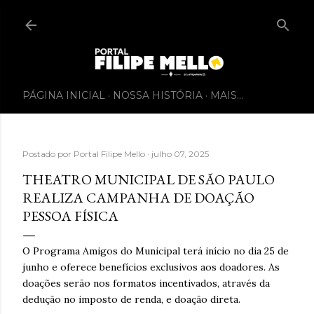
PÁGINA INICIAL
NOSSA HISTÓRIA
MAIS…
Postado por
Portal Filipe Mello
julho 07, 2025
THEATRO MUNICIPAL DE SÃO PAULO
REALIZA CAMPANHA DE DOAÇÃO
PESSOA FÍSICA
O Programa Amigos do Municipal terá início no dia 25 de
junho e oferece benefícios exclusivos aos doadores. As
doações serão nos formatos incentivados, através da
dedução no imposto de renda, e doação direta.