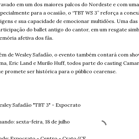
avado em um dos maiores palcos do Nordeste e com uma
pecialmente para a ocasião, o “TBT WS 3” reforça a cone
igens e sua capacidade de emocionar multidões. Uma das 
rticipação do ballet antigo do cantor, em um resgate simb
mória afetiva dos fãs.
ém de Wesley Safadão, o evento também contará com show
ma, Eric Land e Murilo Huff, todos parte do casting Cam
e promete ser histórica para o público cearense.
sley Safadão "TBT 3" - Expocrato
ando: sexta-feira, 18 de julho
de: Expocrato - Centro - Crato/CE