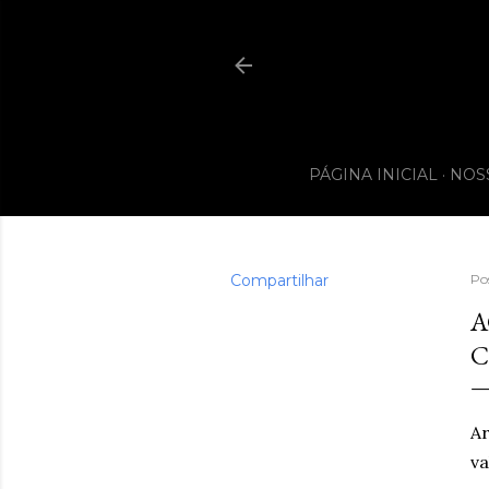
PÁGINA INICIAL
NOS
Compartilhar
Po
A
C
Ar
va