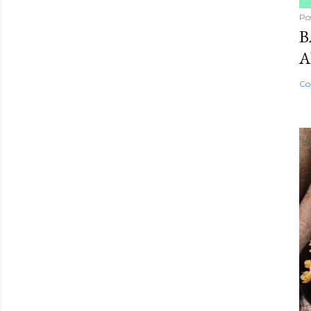
Po
B
A
Co