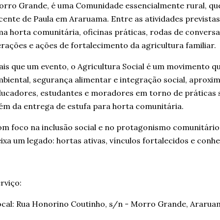
rro Grande, é uma Comunidade essencialmente rural, que f
cente de Paula em Araruama. Entre as atividades prevista
a horta comunitária, oficinas práticas, rodas de conversa
rações e ações de fortalecimento da agricultura familiar.
is que um evento, o Agricultura Social é um movimento 
biental, segurança alimentar e integração social, aprox
ucadores, estudantes e moradores em torno de práticas s
ém da entrega de estufa para horta comunitária.
m foco na inclusão social e no protagonismo comunitário
ixa um legado: hortas ativas, vínculos fortalecidos e con
rviço:
cal: Rua Honorino Coutinho, s/n - Morro Grande, Ararua