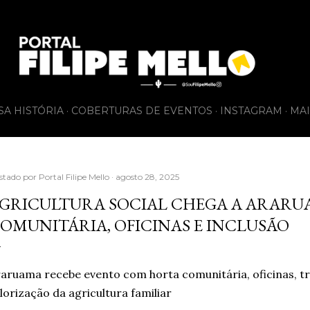
Pular para o conteúdo principal
SA HISTÓRIA
COBERTURAS DE EVENTOS
INSTAGRAM
MAI
stado por
Portal Filipe Mello
agosto 28, 2025
GRICULTURA SOCIAL CHEGA A ARAR
OMUNITÁRIA, OFICINAS E INCLUSÃO
aruama recebe evento com horta comunitária, oficinas, tr
lorização da agricultura familiar