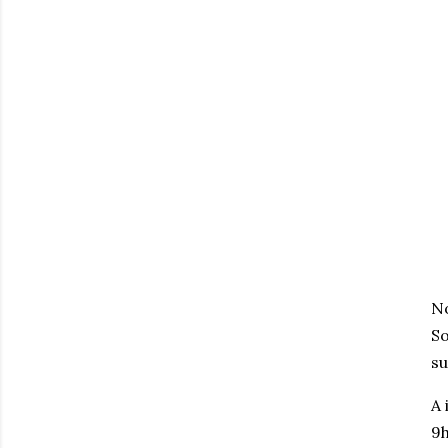
No
So
su
A 
9h