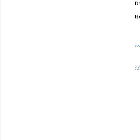
D
Ho
Co
C