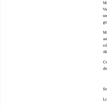
Mo
Vi
um
ge
Ma
am
ed
Al
Co
de
Se
Lo