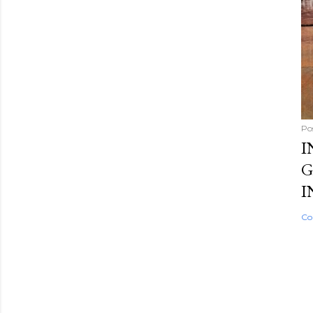
Po
I
G
I
Co