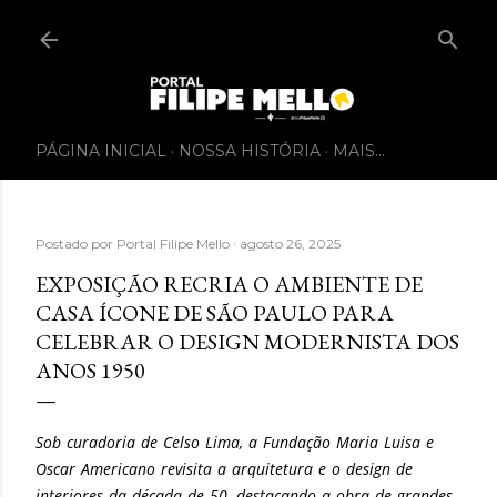
PÁGINA INICIAL
NOSSA HISTÓRIA
MAIS…
Postado por
Portal Filipe Mello
agosto 26, 2025
EXPOSIÇÃO RECRIA O AMBIENTE DE
CASA ÍCONE DE SÃO PAULO PARA
CELEBRAR O DESIGN MODERNISTA DOS
ANOS 1950
Sob curadoria de Celso Lima, a Fundação Maria Luisa e
Oscar Americano revisita a arquitetura e o design de
interiores da década de 50, destacando a obra de grandes