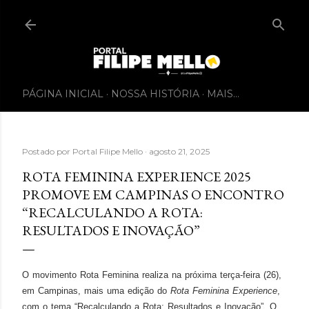
PÁGINA INICIAL
NOSSA HISTÓRIA
MAIS…
Postado por
Portal Filipe Mello
agosto 21, 2025
ROTA FEMININA EXPERIENCE 2025
PROMOVE EM CAMPINAS O ENCONTRO
“RECALCULANDO A ROTA:
RESULTADOS E INOVAÇÃO”
O movimento Rota Feminina realiza na próxima terça-feira (26),
em Campinas, mais uma edição do
Rota Feminina Experience
,
com o tema “Recalculando a Rota: Resultados e Inovação”. O