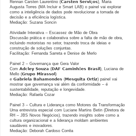
Rennan Carsten Laurentino (
𝗖𝗮𝗿𝘀𝘁𝗲𝗻
𝗦𝗲𝗿𝘃𝗶
ç
𝗼𝘀
), Maria
Augusta Torres (MA Incluir e Smart LAB) o painel vai explorar
como a inteligência de dados pode revolucionar a tomada de
decisão e a eficiência logística.
Mediação: Suzana Soncin
Atividade Interativa – Escassez de Mão de Obra
Discussão prática e colaborativa sobre a falta de mão de obra,
incluindo motoristas no setor, trazendo troca de ideias e
construção de soluções conjuntas.
Facilitação: Fernanda Sarreta e Denise de Merlo
Painel 2 – Governança que Gera Valor
Com
𝗔𝗱𝗰𝗹𝗲𝘆
𝗦𝗼𝘂𝘇𝗮
(
𝗗𝗔𝗙
𝗖𝗮𝗺𝗶𝗻𝗵
õ
𝗲𝘀
𝗕𝗿𝗮𝘀𝗶𝗹
), Luciana de
Mello (
𝗚𝗿𝘂𝗽𝗼
𝗠𝗶𝗿𝗮𝘀𝘀𝗼𝗹
)
e
𝗚𝗮𝗯𝗿𝗶𝗲𝗹𝗮
𝗕𝗮𝗵𝗮𝗺𝗼𝗻𝗱𝗲𝘀
(
𝗠𝗲𝘀𝗾𝘂𝗶𝘁𝗮
𝗢𝗿𝘁𝗶𝘇
) painel vai
mostrar que governança vai além da conformidade – é
sustentabilidade, reputação e longevidade.
Mediação: Rafaela Cozar
Painel 3 – Cultura e Liderança como Motores da Transformação
Uma entrevista especial com Luciane Martins Betin (Diretora de
RH – JBS Novos Negócios), trazendo insights sobre como a
cultura organizacional e a liderança moldam ambientes
saudáveis e inovadores.
Mediação: Deborah Cardoso Corrêa