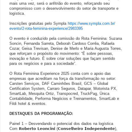
mais uma vez, será o anfitrião do evento, reforçando seu
compromisso com o desenvolvimento do setor de transporte e
logística.
Inscrições gratuitas pelo Sympla
https://www.sympla.com.br/
evento/2-rota-feminina-
experience/2983395
O evento é conduzido pela comissão do Rota Feminina: Suzana
Soncin, Fernanda Sarreta, Deborah Cardoso Corrêa, Rafaela
Cozar, Geisa Trevisan, Denise de Merlo e Maria Augusta Torres,
que reforçam o propósito do movimento: “É sobre pessoas,
inovação e futuro. É sobre criar soluções que façam sentido
para os negócios e para a sociedade”.
O Rota Feminina Experience 2025 conta com o apoio das
empresas que acreditam na força da transformação no setor:
Carsten Serviços, DAF Caminhões Brasil, GCS – Global
Certification System, Carraro Seguros, Datapar, Motorista PX,
SmartLab, Mesquita Ortiz, Transpocred, TruckPag, Única
Contabilidade, Performa Negócios e Treinamentos, SmartLab e
Fildi hotel & eventos.
DESTAQUES DA PROGRAMAÇÃO:
Painel 1 – Desvendando o potencial dos dados na logística
Com
𝗥𝗼𝗯𝗲𝗿𝘁𝗼
𝗟𝗲𝗼𝗻𝗰𝗶𝗻𝗶
(
𝗖𝗼𝗻𝘀𝗲𝗹𝗵𝗲𝗶𝗿𝗼
𝗜𝗻𝗱𝗲𝗽𝗲𝗻𝗱𝗲𝗻𝘁𝗲
),