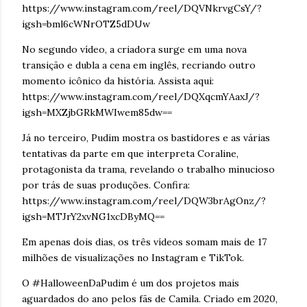
https://www.instagram.com/reel/DQVNkrvgCsY/?
igsh=bml6cWNrOTZ5dDUw
No segundo vídeo, a criadora surge em uma nova
transição e dubla a cena em inglês, recriando outro
momento icônico da história. Assista aqui:
https://www.instagram.com/reel/DQXqcmYAaxJ/?
igsh=MXZjbGRkMWIwem85dw==
Já no terceiro, Pudim mostra os bastidores e as várias
tentativas da parte em que interpreta Coraline,
protagonista da trama, revelando o trabalho minucioso
por trás de suas produções. Confira:
https://www.instagram.com/reel/DQW3brAgOnz/?
igsh=MTJrY2xvNG1xcDByMQ==
Em apenas dois dias, os três vídeos somam mais de 17
milhões de visualizações no Instagram e TikTok.
O #HalloweenDaPudim é um dos projetos mais
aguardados do ano pelos fãs de Camila. Criado em 2020,