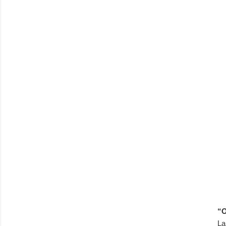
“O
La