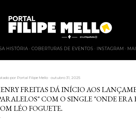
Pular para o conteúdo principal
SA HISTÓRIA
COBERTURAS DE EVENTOS
INSTAGRAM
MAI
stado por
Portal Filipe Mello
outubro 31, 2025
ENRY FREITAS DÁ INÍCIO AOS LANÇA
PARALELOS" COM O SINGLE "ONDE ERA 
OM LÉO FOGUETE.