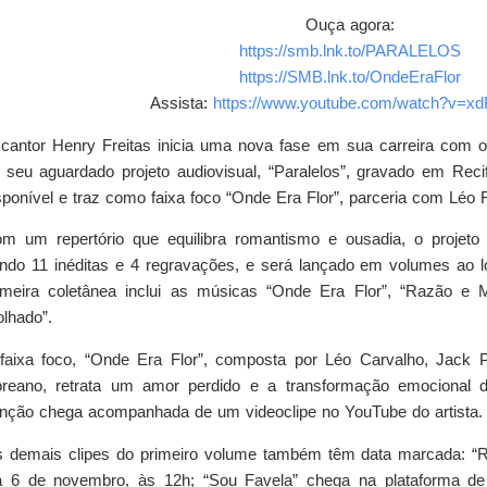
Ouça agora:
https://smb.lnk.to/PARALELOS
https://SMB.lnk.to/OndeEraFlor
Assista:
https://www.youtube.
com/watch?v=xdR
cantor Henry Freitas inicia uma nova fase em sua carreira com 
 seu aguardado projeto audiovisual, “Paralelos”, gravado em Recif
sponível e traz como faixa foco “Onde Era Flor”, parceria com Léo 
m um repertório que equilibra romantismo e ousadia, o projeto
ndo 11 inéditas e 4 regravações, e será lançado em volumes ao 
imeira coletânea inclui as músicas “Onde Era Flor”, “Razão e M
lhado”.
faixa foco, “Onde Era Flor”, composta por Léo Carvalho, Jack P
reano, retrata um amor perdido e a transformação emocional d
nção chega acompanhada de um videoclipe no YouTube do artista.
 demais clipes do primeiro volume também têm data marcada: “R
a 6 de novembro, às 12h; “Sou Favela” chega na plataforma de