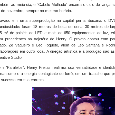
mbém ao meio-dia; e “Cabelo Molhado” encerra o ciclo de lançamen
 de novembro, sempre no mesmo horário.
avado em uma superprodução na capital pernambucana, o DVD 
andiosidade: foram 18 metros de boca de cena, 30 metros de lar
5 m² de painéis de LED e mais de 650 equipamentos de luz, cri
m precedentes na trajetória de Henry. O projeto contou com par
ado, Zé Vaqueiro e Léo Foguete, além de Léo Santana e Rod
laborações em outro local. A direção artística e a produção são as
eative Studio.
m “Paralelos”, Henry Freitas reafirma sua versatilidade e identida
mantismo e a energia contagiante do forró, em um trabalho que 
 sucesso em sua carreira.