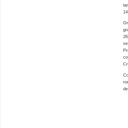
ta
14
Gr
gr
26
se
Pr
co
Cr
Co
ro
de