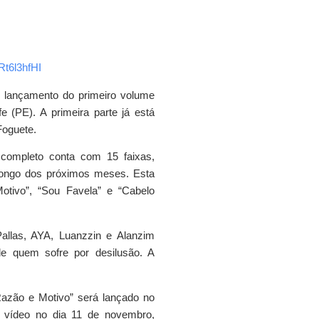
t6l3hfHI
o lançamento do primeiro volume
e (PE). A primeira parte já está
Foguete.
 completo conta com 15 faixas,
longo dos próximos meses. Esta
otivo”, “Sou Favela” e “Cabelo
allas, AYA, Luanzzin e Alanzim
e quem sofre por desilusão. A
azão e Motivo” será lançado no
 vídeo no dia 11 de novembro,