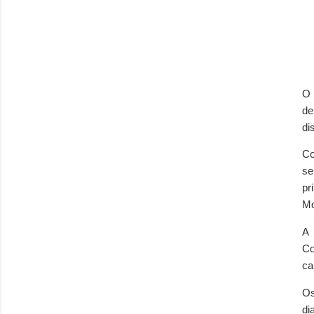
O 
de
di
Co
se
pr
Mo
A 
Co
ca
Os
di