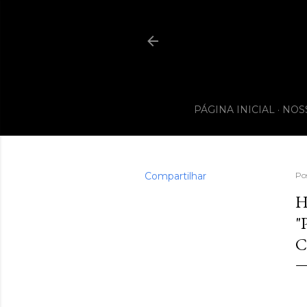
PÁGINA INICIAL
NOS
Compartilhar
Po
H
"
C