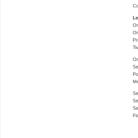
Co
Le
On
On
Pr
Ti
On
Se
Po
Me
Se
Se
Se
Fi