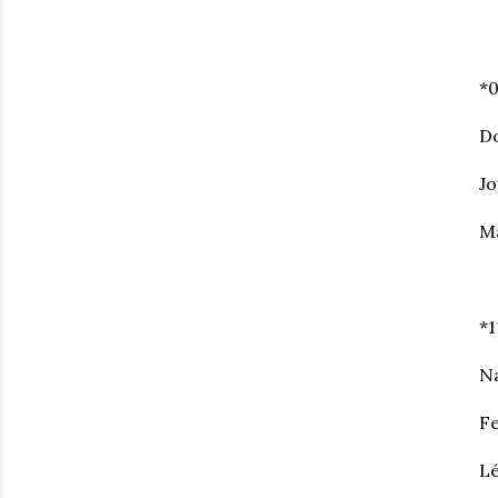
*
Do
Jo
M
*
N
F
L