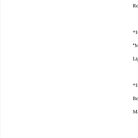
R
*
"M
Li
*
B
Ma