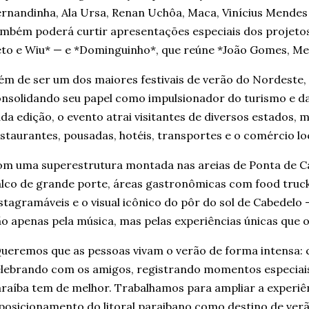
rnandinha, Ala Ursa, Renan Uchôa, Maca, Vinícius Mendes 
mbém poderá curtir apresentações especiais dos projeto
to e Wiu* — e *Dominguinho*, que reúne *João Gomes, Mes
ém de ser um dos maiores festivais de verão do Nordeste,
nsolidando seu papel como impulsionador do turismo e da
da edição, o evento atrai visitantes de diversos estados,
staurantes, pousadas, hotéis, transportes e o comércio loc
m uma superestrutura montada nas areias de Ponta de C
lco de grande porte, áreas gastronômicas com food truck
stagramáveis e o visual icônico do pôr do sol de Cabedelo 
o apenas pela música, mas pelas experiências únicas que o
ueremos que as pessoas vivam o verão de forma intensa: c
lebrando com os amigos, registrando momentos especiai
raíba tem de melhor. Trabalhamos para ampliar a experiên
posicionamento do litoral paraibano como destino de ve