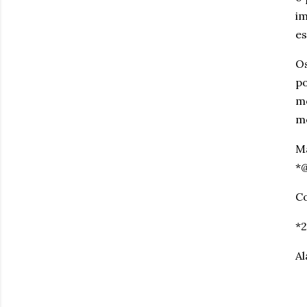
im
es
Os
po
mo
me
Ma
*@
Co
*
Al