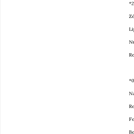
*
Zé
Li
N
R
*
N
Re
F
B