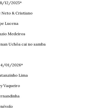
28/12/2025*
 Neto & Cristiano
pe Lucena
uzio Medeiros
enan Uchôa cai no samba
04/01/2026*
atanzinho Lima
y Vaqueiro
ernandinha
enévolo