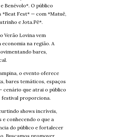
e Benévolo*. O público
s *Beat Fest* — com *Matuê,
trinho e Jota.Pê*.
 o Verão Lovina vem
 economia na região. A
 movimentando bares,
al.
ampina, o evento oferece
s, bares temáticos, espaços
— cenário que atrai o público
 festival proporciona.
urtindo shows incríveis,
s e conhecendo o que a
cia do público e fortalecer
rão. Buscamos promover