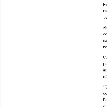
Fe
ta
Te
Al
co
ca
re
Co
pa
in
nã
“Q
ce
Pa
o 