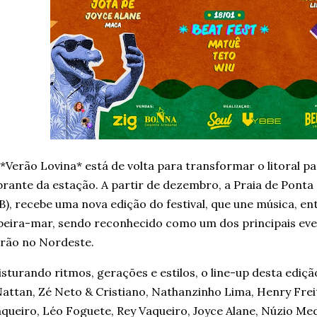
*Verão Lovina* está de volta para transformar o litoral p
brante da estação. A partir de dezembro, a Praia de Pont
B), recebe uma nova edição do festival, que une música, e
beira-mar, sendo reconhecido como um dos principais ev
rão no Nordeste.
sturando ritmos, gerações e estilos, o line-up desta edi
attan, Zé Neto & Cristiano, Nathanzinho Lima, Henry Frei
queiro, Léo Foguete, Rey Vaqueiro, Joyce Alane, Núzio Med