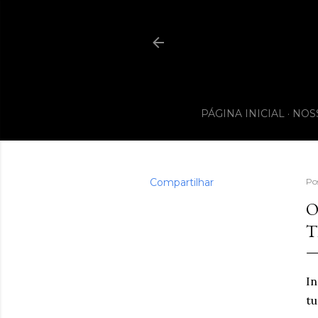
PÁGINA INICIAL
NOS
Compartilhar
Po
O
T
In
tu