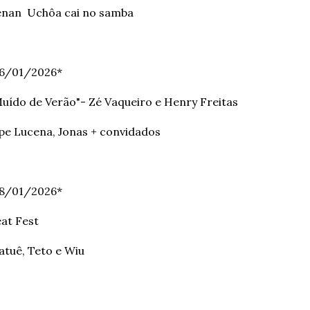
enan Uchôa cai no samba
16/01/2026*
uído de Verão"- Zé Vaqueiro e Henry Freitas
pe Lucena, Jonas + convidados
18/01/2026*
eat Fest
tuê, Teto e Wiu