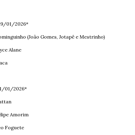
09/01/2026*
minguinho (João Gomes, Jotapê e Mestrinho)
yce Alane
aca
11/01/2026*
attan
elipe Amorim
éo Foguete