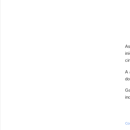
As
in
ci
A 
do
Ga
in
Co