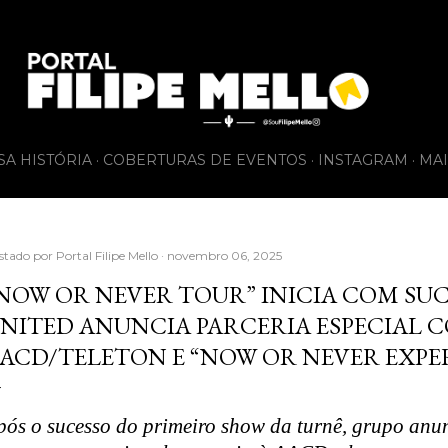
Pular para o conteúdo principal
SA HISTÓRIA
COBERTURAS DE EVENTOS
INSTAGRAM
MAI
stado por
Portal Filipe Mello
novembro 06, 2025
NOW OR NEVER TOUR” INICIA COM SU
NITED ANUNCIA PARCERIA ESPECIAL 
ACD/TELETON E “NOW OR NEVER EXPE
pós o sucesso do primeiro show da turnê, grupo anu