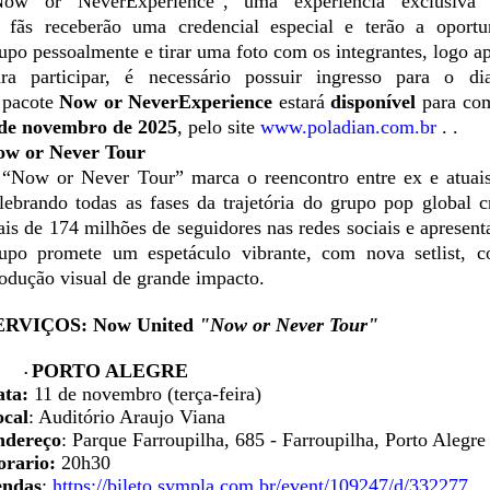
Now
or
Never
Experience
”,
uma
experiência
exclusiv
s
fãs
receberão
uma
credencial especial e
terão
a
oportu
rupo
pessoalmente
e tirar
uma
foto
com
os integrantes, logo
a
ra participar, é
necessário
possuir
ingresso
para o
di
O
pacote
Now
or
Never
Experience
estará
disponível
para com
 de
novembro
de 2025
, pelo site
www.poladian.com.br
.
.
ow
or
Never Tour
 “
Now
or
Never Tour” marca o reencontro entre
ex
e atuai
lebrando todas as fases da trajetória do grupo pop global
is de 174 milhões de seguidores nas redes sociais e apresent
upo promete um espetáculo vibrante, com nova setlist, c
odução visual de grande impacto.
ERVIÇOS:
Now
United
"
Now
or
Never Tour"
PORTO ALEGRE
•
ata:
11 de novembro (terça-feira)
ocal
: Auditório Araujo Viana
ndereço
: Parque Farroupilha, 685 - Farroupilha, Porto Alegr
orario
:
20h30
endas
:
https://bileto.sympla.com.br/event/109247/d/332277