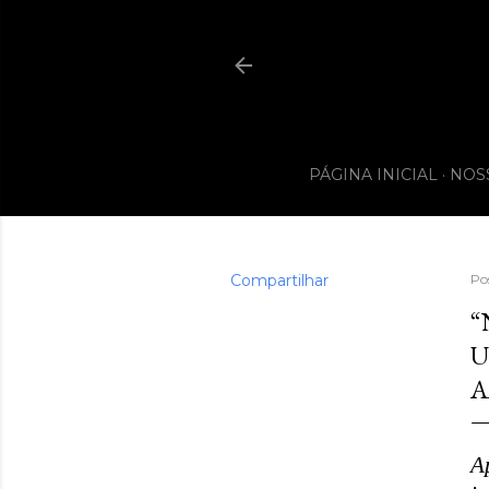
PÁGINA INICIAL
NOS
Compartilhar
Po
“
U
A
A