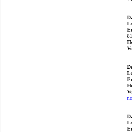
D
L
E
8
H
V
D
L
E
H
V
ne
D
L
E