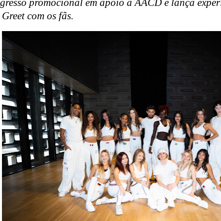
ngresso promocional em apoio à AACD e lança experi
&
Greet
com os fãs.