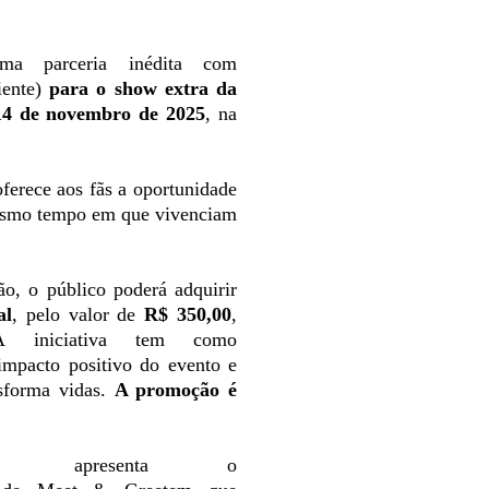
a parceria inédita com
iente)
para o show extra da
14 de
novembro de 2025
, na
ferece aos fãs a oportunidade
 mesmo tempo em que vivenciam
ção
, o público
poderá
adquirir
al
, pelo valor de
R$ 350,00
,
 A iniciativa
tem
como
impacto positivo do evento e
forma vidas.
A promoção é
apresenta
o