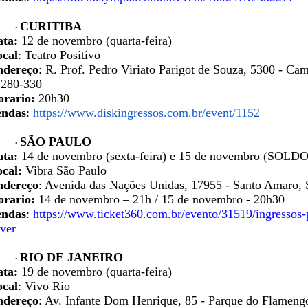
CURITIBA
•
ata:
12 de novembro (quarta-feira)
ocal
: Teatro Positivo
ndereço
: R. Prof. Pedro Viriato Parigot de Souza, 5300 - Ca
1280-330
orario
:
20h30
endas
:
https://www.diskingressos.com.br/event/1152
SÃO PAULO
•
ata:
14
de novembro (sexta-feira) e 15 de novembro (SOLD
ocal:
Vibra São Paulo
ndereço
: Avenida das Nações Unidas, 17955 - Santo Amaro, S
orario
:
14 de novembro – 21h / 15 de novembro - 20h30
endas
:
https://www.ticket360.com.br/evento/31519/ingressos-
ver
RIO DE JANEIRO
•
ata:
19 de novembro (quarta-feira)
ocal
: Vivo Rio
ndereço
: Av. Infante Dom Henrique, 85 - Parque do Flamengo