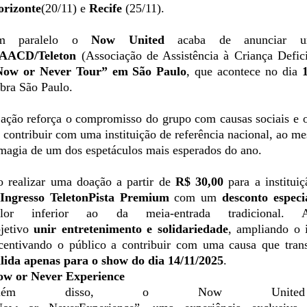
orizonte
(20/11) e
Recife
(25/11).
m paralelo
o
Now
United
acaba de anunciar um
AACD
/Teleton
(Associação de Assistência à Criança Defic
Now
or
Never Tour” em São Paulo
, que acontece no dia
bra São Paulo.
ação reforça o compromisso do grupo com causas sociais e o
 contribuir com uma instituição de referência nacional, ao
magia de um dos espetáculos mais esperados do ano.
o
realizar
uma
doação
a partir de
R$ 30,00
para a
institui
Ingresso
Teleton
Pista Premium
com
um
desconto
especi
alor inferior
ao
da
meia
-entrada tradicional.
jetivo
unir
entretenimento
e
solidariedade
, ampliando o 
centivando o público a contribuir
com
uma
causa que trans
lida apenas para o show do dia 14/11/2025
.
ow
or
Never Experience
lém
disso
, o
Now
United