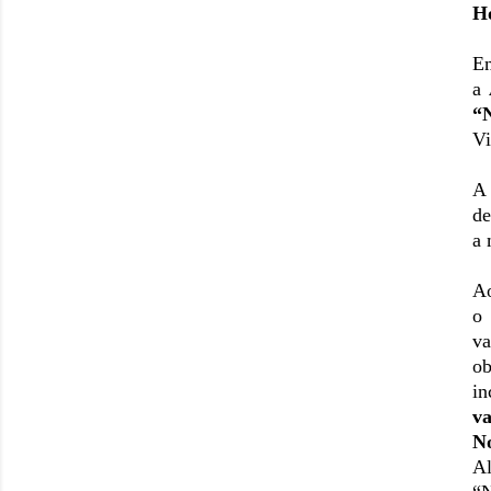
H
E
a
“
Vi
A 
de
a 
A
o
v
ob
in
va
N
A