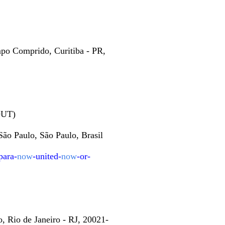
mpo Comprido, Curitiba - PR,
OUT)
ão Paulo, São Paulo, Brasil
para-
now
-united-
now
-or-
, Rio de Janeiro - RJ, 20021-