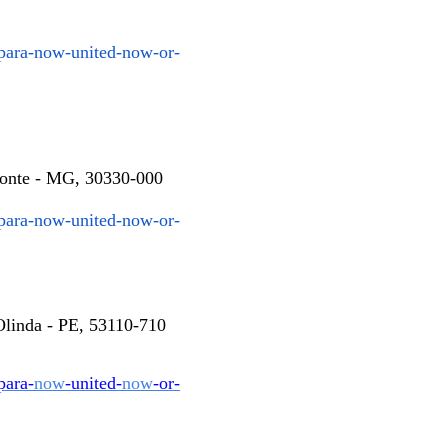
para-
now
-united-
now
-or-
izonte - MG, 30330-000
para-
now
-united-
now
-or-
Olinda - PE, 53110-710
para-
now
-united-
now
-or-