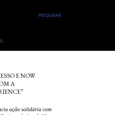
PESQUISAR
S…
CESSO E NOW
COM A
RIENCE”
ncia ação solidária com