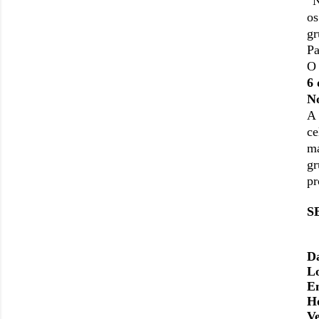
“
o
g
Pa
6
N
A
ce
ma
gr
pr
S
D
L
E
H
V