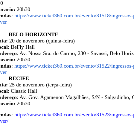
50
orario
:
20h30
endas
:
https://www.ticket360.com.br/evento/31518/ingressos-
ver
BELO HORIZONTE
•
ata:
20 de novembro (quinta
-
feira)
ocal
:
BeFly
Hall
ndereço
: Av. Nossa Sra. do Carmo, 230 - Savassi, Belo Hor
orario
:
20h30
endas
:
https://www.ticket360.com.br/evento/31522/ingressos-
ver
RECIFE
•
ata:
25 de novembro (terça-feira)
ocal
: Classic Hall
ndereço
: Av. Gov. Agamenon Magalhães, S/N - Salgadinho, 
orario
:
20h30
endas
:
https://www.ticket360.com.br/evento/31523/ingressos-
ver/