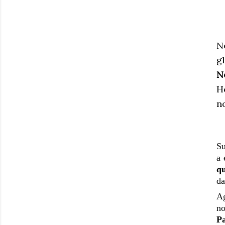
N
g
N
H
n
Su
a
qu
d
Ag
n
P