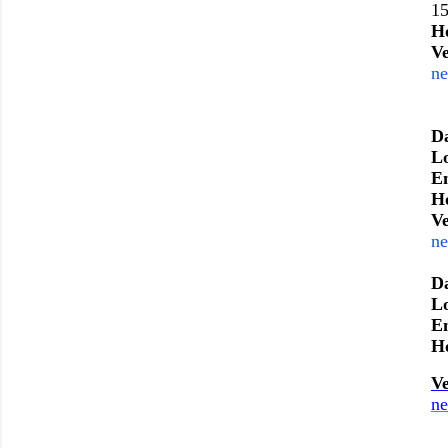
1
H
V
ne
D
L
E
H
V
ne
D
L
E
H
V
ne