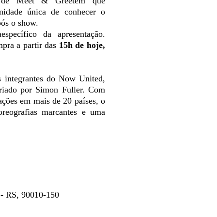
a de
Meet
&
Greet
em que
nidade
única de
conhecer
o
pós
o
show
.
a
específico da
apresentação
.
pra a partir das
15h de
hoje
,
s integrantes do
Now
United,
 criado por Simon Fuller. Com
ações em mais de 20 países, o
oreografias marcantes e uma
e - RS, 90010-150