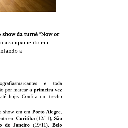
o
show
da
turnê
“
Now
or
m
acampamento em
entando
a
ografias
marcantes
e
toda
ão
por marcar
a
primeira
vez
até
hoje
.
Confira
um
trecho
iro show em
em
Porto Alegre
,
enta
em
Curitiba
(12/11),
São
o de Janeiro
(19/11),
Belo