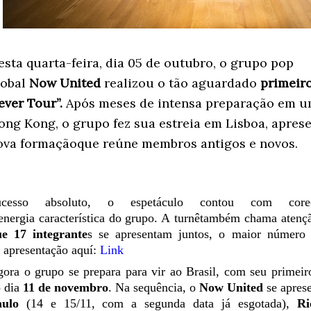
esta
quarta-feira
,
dia
05 de
outubro
, o grupo pop
lobal
Now
United
realizou
o
tão
aguardado
primeir
ever
Tour”.
Após
meses de intensa
preparação
em
u
ong Kong, o grupo
fez
sua
estreia
em Lisboa,
apres
ova
formação
que reúne
membros
antigos
e
novos
.
cesso
absoluto, o
espetáculo
contou
com
core
energia
característica do grupo. A
turnê
também
chama
atenç
e 17 integrante
s se
apresentam
juntos, o
maior
número 
a
apresentação
aquí
:
Link
ora o grupo se prepara para vir ao Brasil, com seu prime
o
dia
11 de
novembro
. Na
sequência
, o
Now
United
se
apres
aulo
(14 e 15/11
,
com
a segunda data
já
esgotada
),
Ri