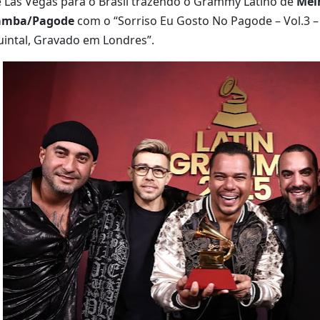
 Las Vegas para o Brasil trazendo o Grammy Latino de
Mel
amba/Pagode
com o “Sorriso Eu Gosto No Pagode – Vol.3
intal, Gravado em Londres”.