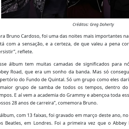
Créditos: Greg Doherty
ra Bruno Cardoso, foi uma das noites mais importantes na 
tá com a sensação, e a certeza, de que valeu a pena corre
rsistir”, reflete.
Esse álbum tem muitas camadas de significados para nó
bbey Road, que era um sonho da banda. Mas só conseg
pertório do Fundo de Quintal. Só um grupo como eles dari
 maior grupo de samba de todos os tempos, dentro do 
mpos. E aí vem a academia do Grammy e abençoa toda es
ssos 28 anos de carreira”, comemora Bruno.
álbum, com 13 faixas, foi gravado em março deste ano, no
os Beatles, em Londres. Foi a primeira vez que o Abbe