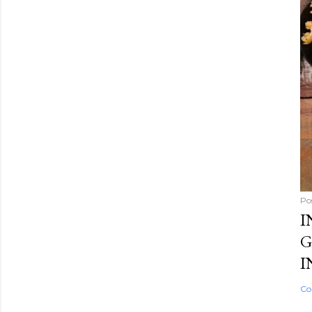
Po
I
G
I
Co