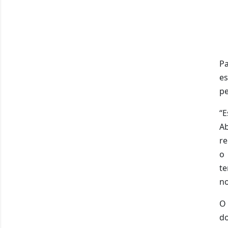
Pa
es
pe
“
A
re
o
te
no
O 
d