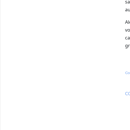
s
au
A
v
ca
gr
Co
C