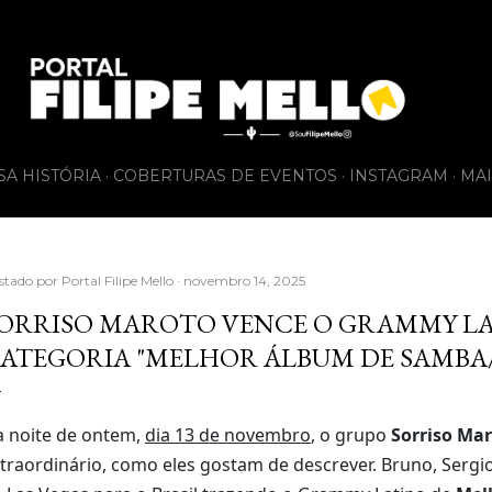
Pular para o conteúdo principal
SA HISTÓRIA
COBERTURAS DE EVENTOS
INSTAGRAM
MAI
stado por
Portal Filipe Mello
novembro 14, 2025
ORRISO MAROTO VENCE O GRAMMY L
ATEGORIA "MELHOR ÁLBUM DE SAMBA
 noite de ontem,
dia 13 de novembro
, o grupo
Sorriso Ma
traordinário, como eles gostam de descrever. Bruno, Sergio J