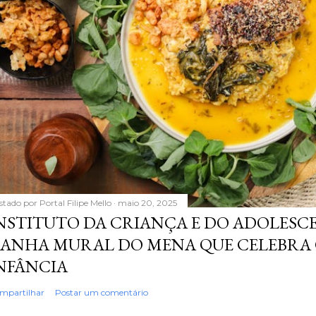
stado por
Portal Filipe Mello
maio 20, 2025
NSTITUTO DA CRIANÇA E DO ADOLESC
ANHA MURAL DO MENA QUE CELEBRA 
NFÂNCIA
mpartilhar
Postar um comentário