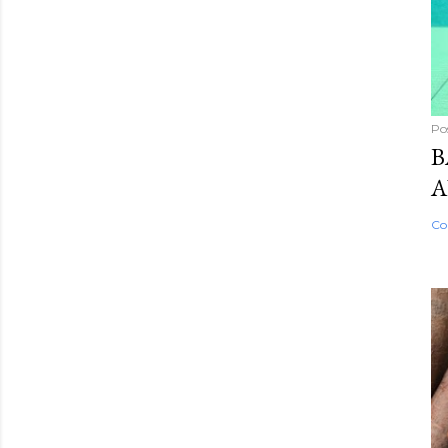
Po
B
A
Co