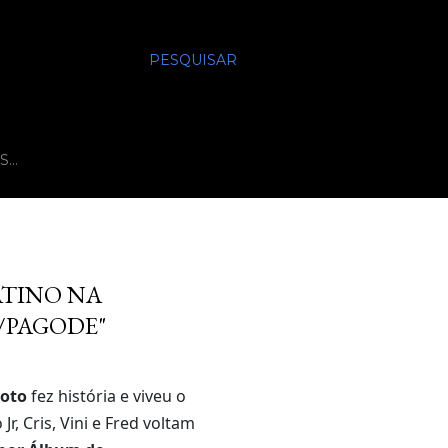
PESQUISAR
S…
ATINO NA
/PAGODE"
roto
fez história e viveu o
r, Cris, Vini e Fred voltam