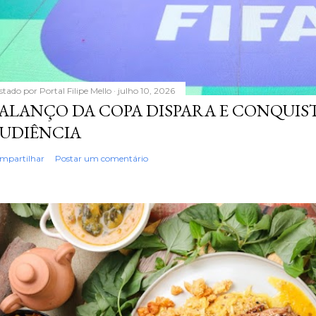
stado por
Portal Filipe Mello
julho 10, 2026
ALANÇO DA COPA DISPARA E CONQUIS
UDIÊNCIA
mpartilhar
Postar um comentário