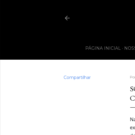
PÁGINA INICIAL
NOS
Compartilhar
Po
S
C
Na
ex