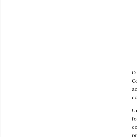
O 
Co
ao
co
Um
fo
c
pr