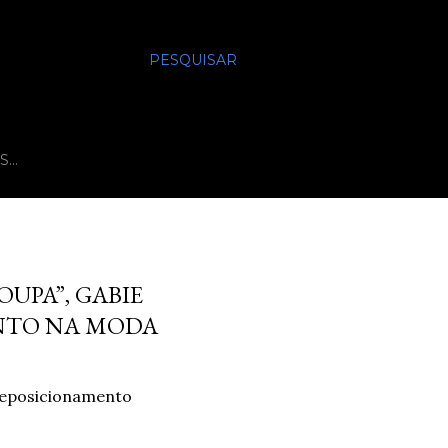
PESQUISAR
S…
UPA”, GABIE
NTO NA MODA
reposicionamento