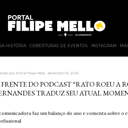
Pular para o conteúdo principal
SA HISTÓRIA
COBERTURAS DE EVENTOS
INSTAGRAM
MAI
stado por
Portal Filipe Mello
dezembro 19, 2025
 FRENTE DO PODCAST “RATO ROEU A RO
ERNANDES TRADUZ SEU ATUAL MOME
comunicadora faz um balanço do ano e comenta sobre o 
ofissional