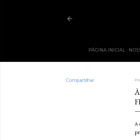
PÁGINA INICIAL
NOS
Compartilhar
Po
À
F
A 
pr