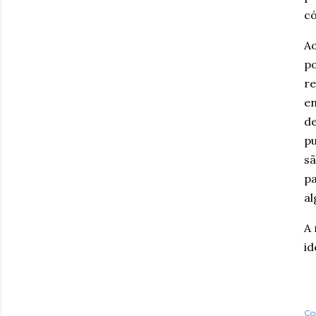
có
Ao
po
re
en
de
pu
sã
pa
al
A 
id
Co