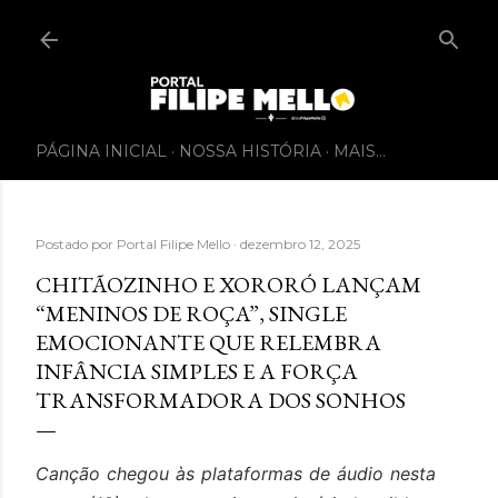
PÁGINA INICIAL
NOSSA HISTÓRIA
MAIS…
Postado por
Portal Filipe Mello
dezembro 12, 2025
CHITÃOZINHO E XORORÓ LANÇAM
“MENINOS DE ROÇA”, SINGLE
EMOCIONANTE QUE RELEMBRA
INFÂNCIA SIMPLES E A FORÇA
TRANSFORMADORA DOS SONHOS
Canção chegou às plataformas de áudio nesta