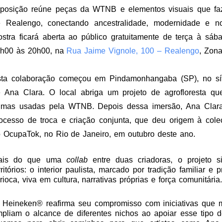
posição reúne peças da WTNB e elementos visuais que fa
 Realengo, conectando ancestralidade, modernidade e no
stra ficará aberta ao público gratuitamente de terça à sá
h00 às 20h00, na
Rua Jaime Vignole, 100 – Realengo
, Zon
ta colaboração começou em Pindamonhangaba (SP), no síti
 Ana Clara. O local abriga um projeto de agrofloresta qu
imas usadas pela WTNB. Depois dessa imersão, Ana Clar
ocesso de troca e criação conjunta, que deu origem à cole
 OcupaTok, no Rio de Janeiro, em outubro deste ano.
ais do que uma
collab
entre duas criadoras, o projeto s
rritórios: o interior paulista, marcado por tradição familiar e
rioca, viva em cultura, narrativas próprias e força comunitária.
 Heineken® reafirma seu compromisso com iniciativas que 
pliam o alcance de diferentes nichos ao apoiar esse tipo d