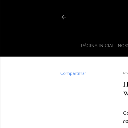
PÁGINA INICIAL
NOS
Compartilhar
Po
H
W
Co
no