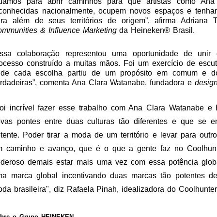
tuamos para abrir caminhos para que artistas como An
conhecidas nacionalmente, ocupem novos espaços e tenham
ra além de seus territórios de origem”, afirma Adriana T
mmunities & Influence Marketing
da Heineken® Brasil.
ssa colaboração representou uma oportunidade de unir d
ocesso construído a muitas mãos. Foi um exercício de escuta,
nde cada escolha partiu de um propósito em comum e d
rdadeiras”, comenta Ana Clara Watanabe, fundadora e
desig
oi incrível fazer esse trabalho com Ana Clara Watanabe e
vas pontes entre duas culturas tão diferentes e que se 
tente. Poder tirar a moda de um território e levar para outr
 caminho e avanço, que é o que a gente faz no Coolhun
deroso demais estar mais uma vez com essa potência glo
a marca global incentivando duas marcas tão potentes de
da brasileira", diz Rafaela Pinah, idealizadora do Coolhunter
bre o Grupo HEINEKEN