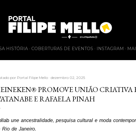
Pular para o conteúdo principal
SA HISTÓRIA
COBERTURAS DE EVENTOS
INSTAGRAM
MAI
stado por
Portal Filipe Mello
dezembro 02, 2025
EINEKEN® PROMOVE UNIÃO CRIATIVA
ATANABE E RAFAELA PINAH
llab
une ancestralidade, pesquisa cultural e moda contempo
 Rio de Janeiro.