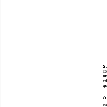
S
c
an
cr
qu
O 
ex