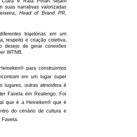
a Clara e Rafa Pinah sejam
 suas narrativas valorizadas
eixeira,
Head of Brand PR,
iferentes trajetórias em um
 respeito e criação coletiva,
o desejo de gerar conexões
ner
WTNB.
 Heineken® para construirmos
encontram em um lugar super
os lugares, outras atmosfera é
ter Favela em Realengo. Foi
bal que é a Heineken® que é
ntro do cenário de cultura e
 Favela.