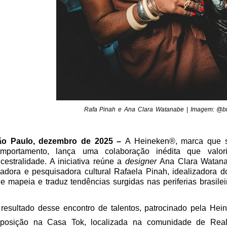
Rafa Pinah e Ana Clara Watanabe | Imagem: @bl
ão Paulo, dezembro de 2025 –
A Heineken®, marca que s
omportamento, lança uma colaboração inédita que valo
cestralidade. A iniciativa reúne a
designer
Ana Clara Watana
iadora e pesquisadora cultural Rafaela Pinah, idealizadora d
e mapeia e traduz tendências surgidas nas periferias brasilei
resultado desse encontro de talentos, patrocinado pela He
posição na Casa Tok, localizada na comunidade de Real