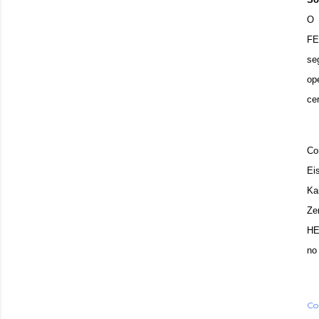
O 
FE
se
op
ce
Co
Ei
Ka
Ze
HE
no
Co