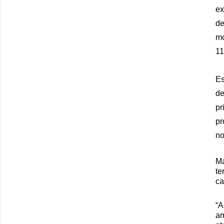
ex
de
mo
11
Es
de
pr
pr
no
M
te
ca
“A
am