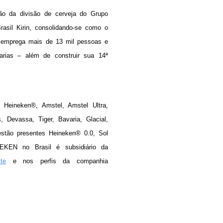
o da divisão de cerveja do Grupo
sil Kirin, consolidando-se como o
a emprega mais de 13 mil pessoas e
arias – além de construir sua 14ª
Heineken®, Amstel, Amstel Ultra,
 Devassa, Tiger, Bavaria, Glacial,
estão presentes Heineken® 0.0, Sol
KEN no Brasil é subsidiário da
ite
e nos perfis da companhia