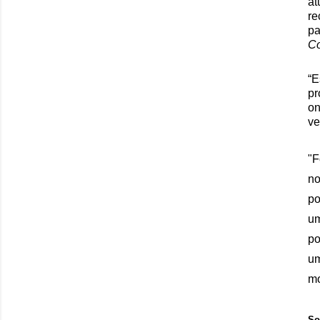
a
re
pa
Co
“E
pr
o
ve
"F
no
po
um
po
um
mo
So