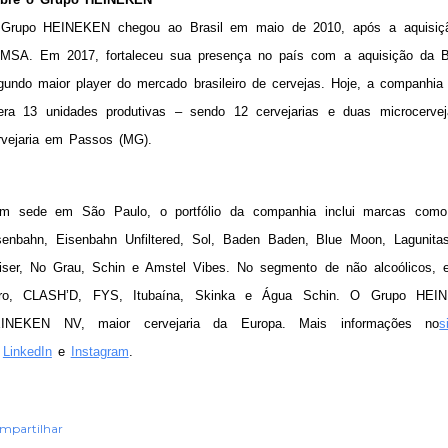
Grupo HEINEKEN chegou ao Brasil em maio de 2010, após a aquisiçã
MSA. Em 2017, fortaleceu sua presença no país com a aquisição da Bra
gundo maior player do mercado brasileiro de cervejas. Hoje, a companhi
era 13 unidades produtivas – sendo 12 cervejarias e duas microcervej
rvejaria em Passos (MG).
m sede em São Paulo, o portfólio da companhia inclui marcas como 
senbahn, Eisenbahn Unfiltered, Sol, Baden Baden, Blue Moon, Lagunitas,
iser, No Grau, Schin e Amstel Vibes. No segmento de não alcoólicos, 
ro, CLASH’D, FYS, Itubaína, Skinka e Água Schin. O Grupo HEINE
INEKEN NV, maior cervejaria da Europa. Mais informações no
s
LinkedIn
e
Instagram
.
mpartilhar