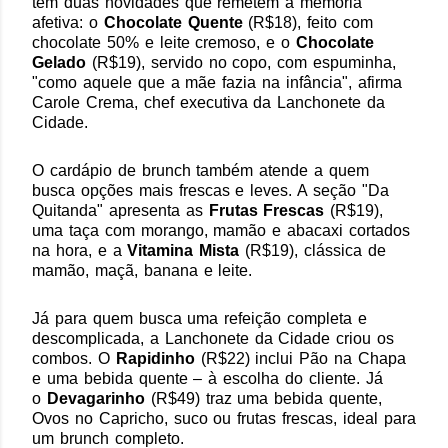
tem duas novidades que remetem à memória
afetiva: o
Chocolate Quente
(R$18), feito com
chocolate 50% e leite cremoso, e o
Chocolate
Gelado
(R$19), servido no copo, com espuminha,
"como aquele que a mãe fazia na infância", afirma
Carole Crema, chef executiva da Lanchonete da
Cidade.
O cardápio de brunch também atende a quem
busca opções mais frescas e leves. A seção "Da
Quitanda" apresenta as
Frutas Frescas
(R$19),
uma taça com morango, mamão e abacaxi cortados
na hora, e a
Vitamina Mista
(R$19), clássica de
mamão, maçã, banana e leite.
Já para quem busca uma refeição completa e
descomplicada, a Lanchonete da Cidade criou os
combos. O
Rapidinho
(R$22) inclui Pão na Chapa
e uma bebida quente – à escolha do cliente. Já
o
Devagarinho
(R$49) traz uma bebida quente,
Ovos no Capricho, suco ou frutas frescas, ideal para
um brunch completo.